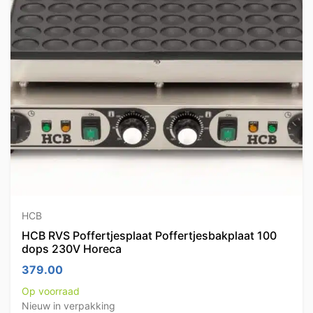
HCB
HCB RVS Poffertjesplaat Poffertjesbakplaat 100
dops 230V Horeca
379.00
Op voorraad
Nieuw in verpakking