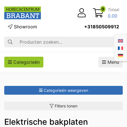
0
Totaal
0.00
Showroom
+31850509912
Zoek op
Categorieën
Menu
Categorieën weergeven
Filters tonen
Elektrische bakplaten