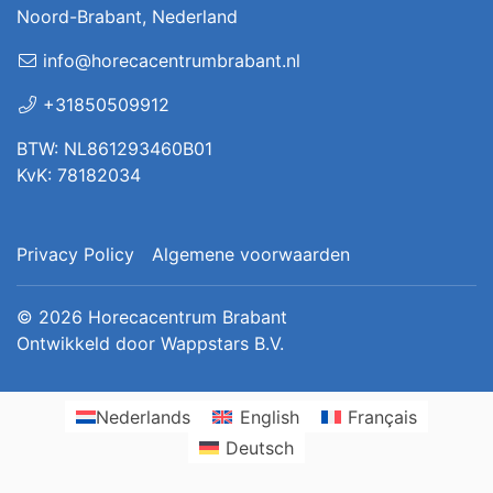
Noord-Brabant, Nederland
info@horecacentrumbrabant.nl
+31850509912
BTW: NL861293460B01
KvK: 78182034
Privacy Policy
Algemene voorwaarden
© 2026
Horecacentrum Brabant
Ontwikkeld door
Wappstars B.V.
Nederlands
English
Français
Deutsch