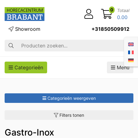
0
Totaal
0.00
Showroom
+31850509912
Zoek op
Categorieën
Menu
Categorieën weergeven
Filters tonen
Gastro-Inox