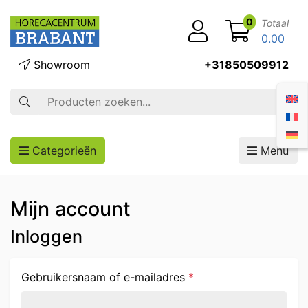
0
Totaal
0.00
Showroom
+31850509912
Zoek op
Categorieën
Menu
Mijn account
Inloggen
Vereist
Gebruikersnaam of e-mailadres
*