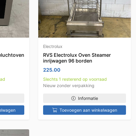
Electrolux
eluchtoven
RVS Electrolux Oven Steamer
inrijwagen 96 borden
225.00
aad
Slechts 1 resterend op voorraad
Nieuw zonder verpakking
Informatie
elwagen
Toevoegen aan winkelwagen