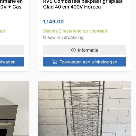
inmarie en
RVS Combisteel bakplaat grillplaat
30V + Gas
Glad 40 cm 400V Horeca
1,149.00
aad
Slechts 2 resterend op voorraad
Nieuw in verpakking
Informatie
elwagen
Toevoegen aan winkelwagen