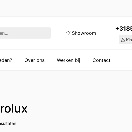
+318
Showroom
Kla
ieden?
Over ons
Werken bij
Contact
rolux
esultaten