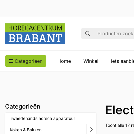
Zoek op
Categorieën
Home
Winkel
Iets aanb
Elect
Categorieën
Tweedehands horeca apparatuur
Toont alle 17 r
Koken & Bakken