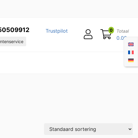
50509912
0
Trustpilot
Totaal
0.00
ntenservice