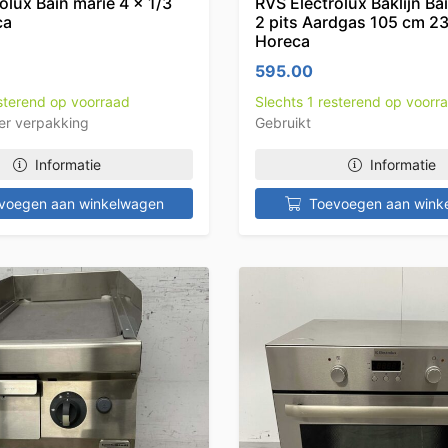
olux Bain marie 4 x 1/3
RVS Electrolux Baklijn Ba
ca
2 pits Aardgas 105 cm 2
Horeca
595.00
esterend op voorraad
Slechts 1 resterend op voorr
er verpakking
Gebruikt
Informatie
Informatie
voegen aan winkelwagen
Toevoegen aan wink