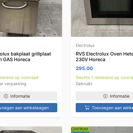
Electrolux
olux bakplaat grillplaat
RVS Electrolux Oven Het
m GAS Horeca
230V Horeca
295.00
esterend op voorraad
Slechts 1 resterend op voorr
er verpakking
Gebruikt
Informatie
Informatie
voegen aan winkelwagen
Toevoegen aan wink