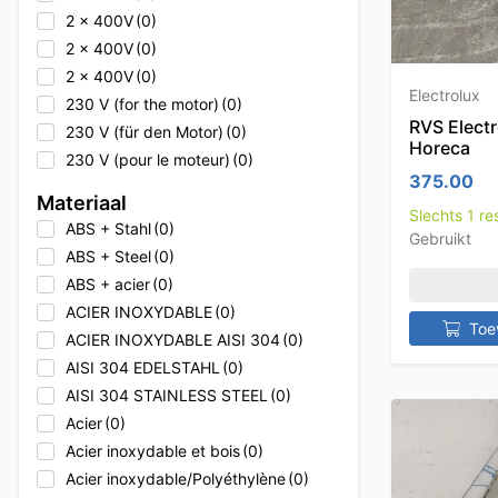
2 x 400V
(0)
2 x 400V
(0)
2 x 400V
(0)
Electrolux
230 V (for the motor)
(0)
RVS Electr
230 V (für den Motor)
(0)
Horeca
230 V (pour le moteur)
(0)
375.00
230V
(3)
Materiaal
Slechts 1 r
230V
(0)
ABS + Stahl
(0)
Gebruikt
230V
(0)
ABS + Steel
(0)
230V
(0)
ABS + acier
(0)
230V + 400V
(0)
ACIER INOXYDABLE
(0)
230V + 400V
(0)
Toe
ACIER INOXYDABLE AISI 304
(0)
230V + 400V
(0)
AISI 304 EDELSTAHL
(0)
230V + Erdgas
(0)
AISI 304 STAINLESS STEEL
(0)
230V + Natural gas
(0)
Acier
(0)
230V + gaz naturel
(0)
Acier inoxydable et bois
(0)
2x 400V
(1)
Acier inoxydable/Polyéthylène
(0)
2x 400V
(0)