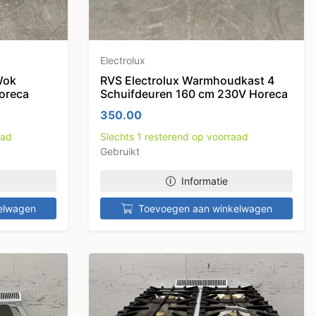
Electrolux
Wok
RVS Electrolux Warmhoudkast 4
oreca
Schuifdeuren 160 cm 230V Horeca
350.00
aad
Slechts 1 resterend op voorraad
Gebruikt
Informatie
elwagen
Toevoegen aan winkelwagen