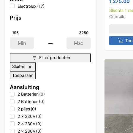
1,275.00
Electrolux
(17)
Slechts 1 r
Gebruikt
Prijs
195
3250
Toe
—
Min
Max
Filter producten
Sluiten
Toepassen
Aansluiting
2 Batterien
(0)
2 Batteries
(0)
2 piles
(0)
2 x 230V
(0)
2 x 230V
(0)
2 x 230V
(0)