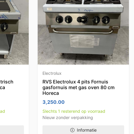
Electrolux
ktrisch
RVS Electrolux 4 pits Fornuis
eca
gasfornuis met gas oven 80 cm
Horeca
3,250.00
aad
Slechts 1 resterend op voorraad
Nieuw zonder verpakking
Informatie