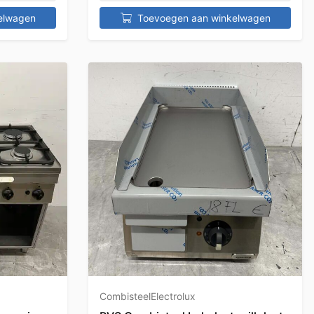
elwagen
Toevoegen aan winkelwagen
Combisteel
Electrolux