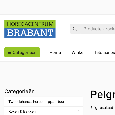
Zoek op
Categorieën
Home
Winkel
Iets aanb
Pelg
Categorieën
Tweedehands horeca apparatuur
Enig resultaat
Koken & Bakken