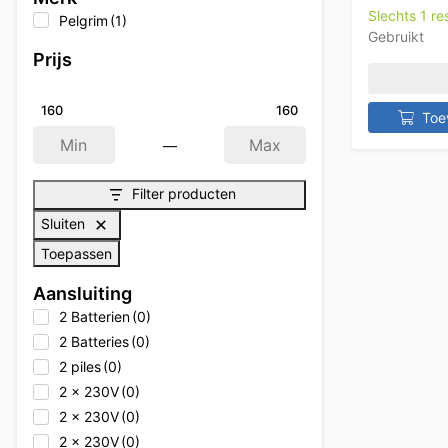
Slechts 1 r
Pelgrim
(1)
Gebruikt
Prijs
160
160
Toe
—
Min
Max
Filter producten
Sluiten
Toepassen
Aansluiting
2 Batterien
(0)
2 Batteries
(0)
2 piles
(0)
2 x 230V
(0)
2 x 230V
(0)
2 x 230V
(0)