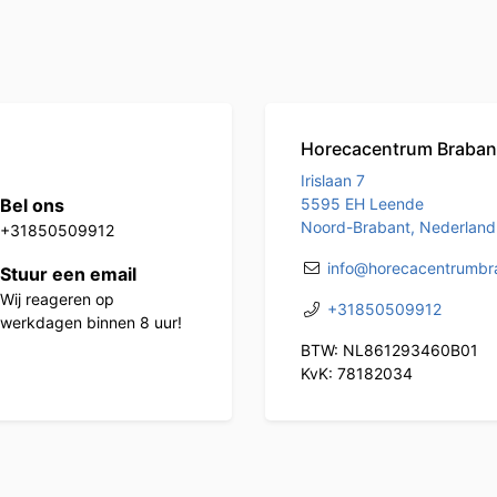
Horecacentrum Braban
Irislaan 7
Bel ons
5595 EH Leende
Noord-Brabant, Nederland
+31850509912
info@horecacentrumbra
Stuur een email
Wij reageren op
+31850509912
werkdagen binnen 8 uur!
BTW: NL861293460B01
KvK: 78182034