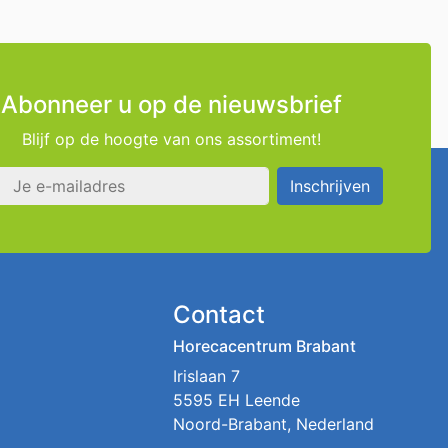
Abonneer u op de nieuwsbrief
Blijf op de hoogte van ons assortiment!
s
Inschrijven
Contact
Horecacentrum Brabant
Irislaan 7
5595 EH Leende
Noord-Brabant, Nederland