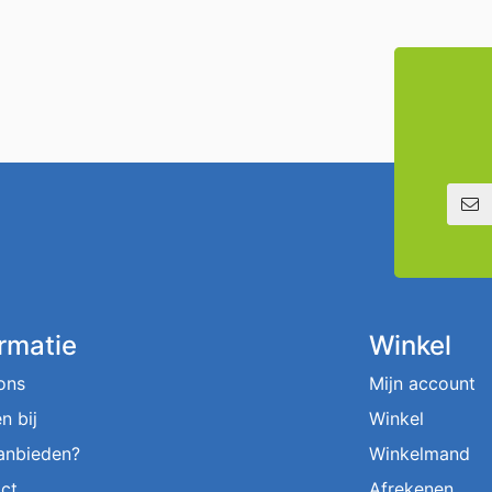
E-mailadre
ormatie
Winkel
ons
Mijn account
n bij
Winkel
aanbieden?
Winkelmand
ct
Afrekenen