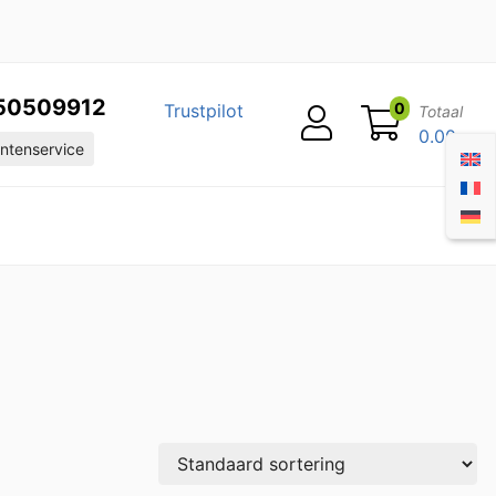
50509912
0
Trustpilot
Totaal
0.00
ntenservice