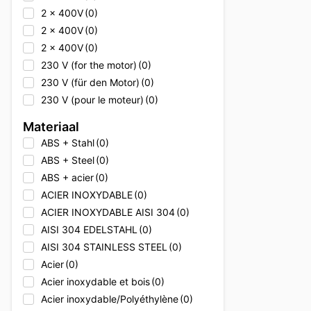
2 x 400V
(0)
2 x 400V
(0)
2 x 400V
(0)
230 V (for the motor)
(0)
230 V (für den Motor)
(0)
230 V (pour le moteur)
(0)
230V
(0)
Materiaal
230V
(0)
ABS + Stahl
(0)
230V
(0)
ABS + Steel
(0)
230V + 400V
(0)
ABS + acier
(0)
230V + 400V
(0)
ACIER INOXYDABLE
(0)
230V + 400V
(0)
ACIER INOXYDABLE AISI 304
(0)
230V + Erdgas
(0)
AISI 304 EDELSTAHL
(0)
230V + Natural gas
(0)
AISI 304 STAINLESS STEEL
(0)
230V + gaz naturel
(0)
Acier
(0)
2x 400V
(0)
Acier inoxydable et bois
(0)
2x 400V
(0)
Acier inoxydable/Polyéthylène
(0)
2x 400V
(0)