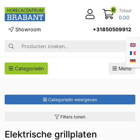
0
Totaal
0.00
Showroom
+31850509912
Zoek op
Categorieën
Menu
Categorieën weergeven
Filters tonen
Elektrische grillplaten