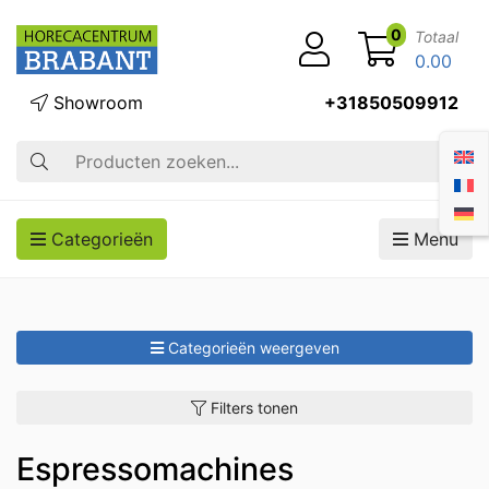
0
Totaal
0.00
Showroom
+31850509912
Zoek op
Categorieën
Menu
Categorieën weergeven
Filters tonen
Espressomachines