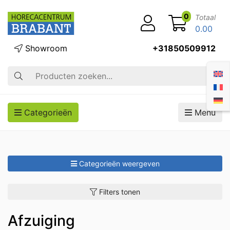
0
Totaal
0.00
Showroom
+31850509912
Zoek op
Categorieën
Menu
Categorieën weergeven
Filters tonen
Afzuiging