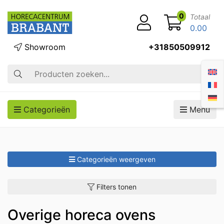
0
Totaal
0.00
Showroom
+31850509912
Zoek op
Categorieën
Menu
Categorieën weergeven
Filters tonen
Overige horeca ovens