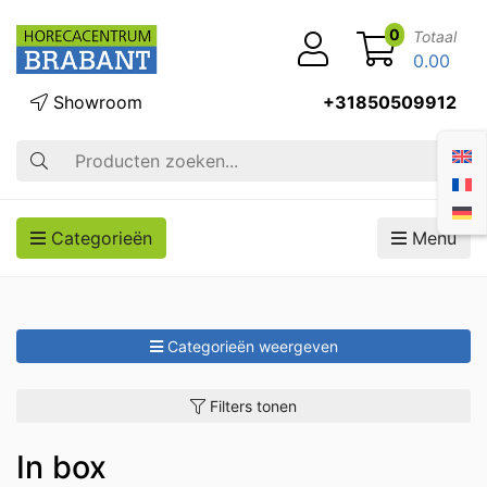
0
Totaal
0.00
Showroom
+31850509912
Zoek op
Categorieën
Menu
Categorieën weergeven
Filters tonen
In box