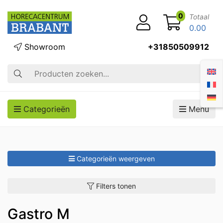
0
Totaal
0.00
Showroom
+31850509912
Zoek op
Categorieën
Menu
Categorieën weergeven
Filters tonen
Gastro M