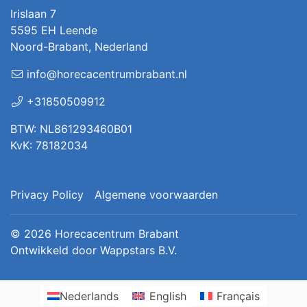
Irislaan 7
5595 EH Leende
Noord-Brabant, Nederland
info@horecacentrumbrabant.nl
+31850509912
BTW: NL861293460B01
KvK: 78182034
Privacy Policy
Algemene voorwaarden
© 2026
Horecacentrum Brabant
Ontwikkeld door
Wappstars B.V.
Nederlands
English
Français