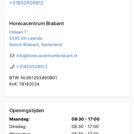
+31850509912
Horecacentrum Brabant
Irislaan 7
5595 EH Leende
Noord-Brabant, Nederland
info@horecacentrumbrabant.nl
+31850509912
BTW: NL861293460B01
KvK: 78182034
Openingstijden
Maandag:
08:30
-
17:00
Dinsdag:
08:30
-
17:00
Woensdag:
08:30
-
17:00