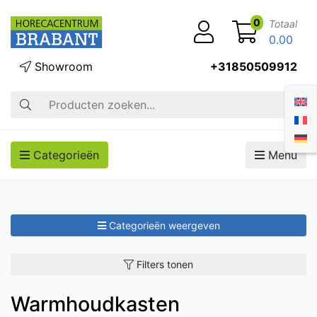
0
Totaal
0.00
Showroom
+31850509912
Zoek op
Categorieën
Menu
Categorieën weergeven
Filters tonen
Warmhoudkasten