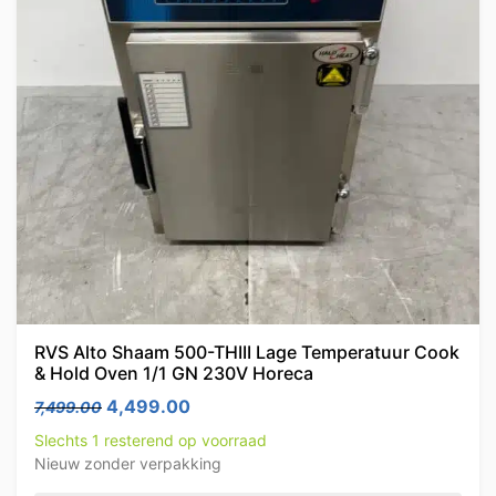
RVS Alto Shaam 500-THIII Lage Temperatuur Cook
& Hold Oven 1/1 GN 230V Horeca
Oorspronkelijke prijs was: 7,499.00.
Huidige prijs is: 4,499.00.
4,499.00
7,499.00
Slechts 1 resterend op voorraad
Nieuw zonder verpakking