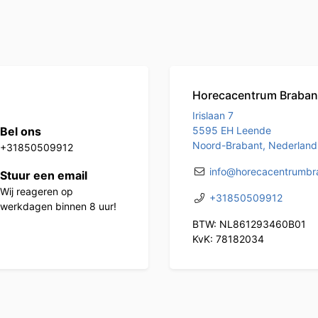
Horecacentrum Braban
Irislaan 7
Bel ons
5595 EH Leende
Noord-Brabant, Nederland
+31850509912
info@horecacentrumbra
Stuur een email
Wij reageren op
+31850509912
werkdagen binnen 8 uur!
BTW: NL861293460B01
KvK: 78182034