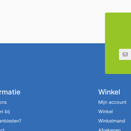
E-mailadre
ormatie
Winkel
ons
Mijn account
n bij
Winkel
aanbieden?
Winkelmand
ct
Afrekenen