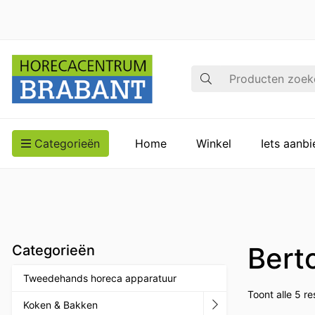
Zoek op
Categorieën
Home
Winkel
Iets aanb
Bert
Categorieën
Tweedehands horeca apparatuur
Toont alle 5 re
Koken & Bakken