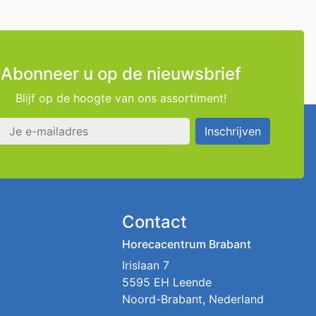
Abonneer u op de nieuwsbrief
Blijf op de hoogte van ons assortiment!
s
Inschrijven
Contact
Horecacentrum Brabant
Irislaan 7
5595 EH Leende
Noord-Brabant, Nederland