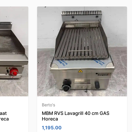
Berto's
aat
MBM RVS Lavagrill 40 cm GAS
reca
Horeca
1,195.00