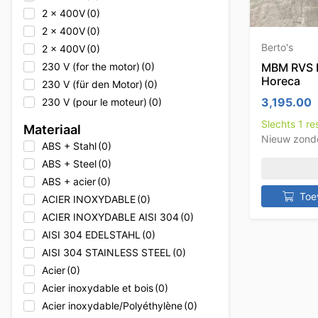
2 x 400V
(0)
2 x 400V
(0)
Berto's
2 x 400V
(0)
MBM RVS L
230 V (for the motor)
(0)
Horeca
230 V (für den Motor)
(0)
3,195.00
230 V (pour le moteur)
(0)
230V
(0)
Slechts 1 r
Materiaal
230V
(0)
Nieuw zond
ABS + Stahl
(0)
230V
(0)
ABS + Steel
(0)
230V + 400V
(0)
ABS + acier
(0)
230V + 400V
(0)
Toe
ACIER INOXYDABLE
(0)
230V + 400V
(0)
ACIER INOXYDABLE AISI 304
(0)
230V + Erdgas
(0)
AISI 304 EDELSTAHL
(0)
230V + Natural gas
(0)
AISI 304 STAINLESS STEEL
(0)
230V + gaz naturel
(0)
Acier
(0)
2x 400V
(0)
Acier inoxydable et bois
(0)
2x 400V
(0)
Acier inoxydable/Polyéthylène
(0)
2x 400V
(0)