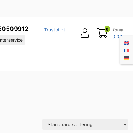
50509912
0
Trustpilot
Totaal
0.00
ntenservice