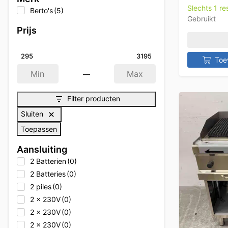
Slechts 1 r
Berto's
(5)
Gebruikt
Prijs
295
3195
Toe
—
Min
Max
Filter producten
Sluiten
Toepassen
Aansluiting
2 Batterien
(0)
2 Batteries
(0)
2 piles
(0)
2 x 230V
(0)
2 x 230V
(0)
2 x 230V
(0)