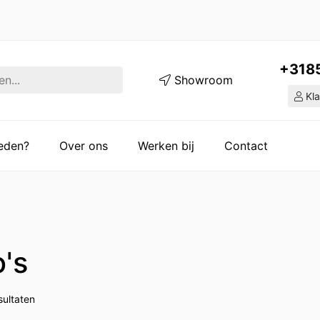
+318
Showroom
Kla
ieden?
Over ons
Werken bij
Contact
o's
sultaten