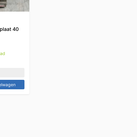
kplaat 40
aad
elwagen