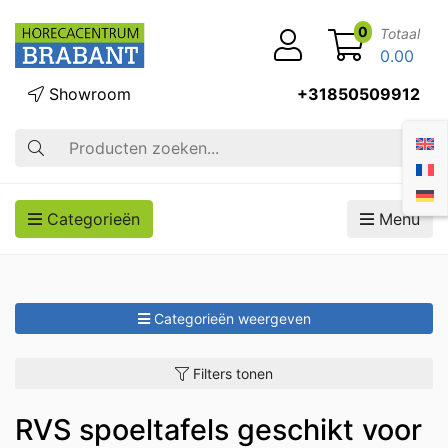
0
Totaal
0.00
Showroom
+31850509912
Zoek op
Categorieën
Menu
Categorieën weergeven
Filters tonen
RVS spoeltafels geschikt voor