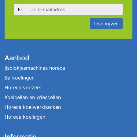
E-mailadres
Inschrijven
Aanbod
Ijsblokjesmachines horeca
Barkoelingen
Horeca vriezers
Koelcellen en vriescellen
Horeca koelwerkbanken
Horeca koelingen
Informatie