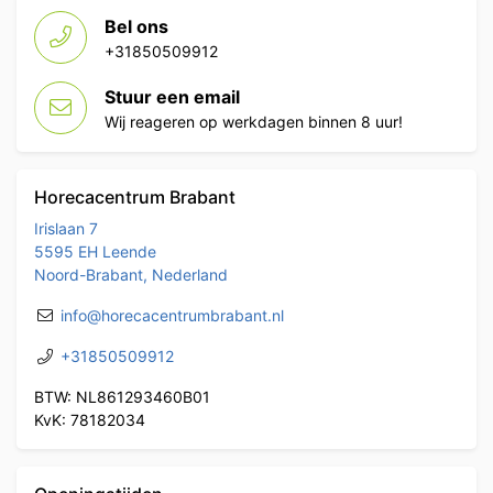
Bel ons
+31850509912
Stuur een email
Wij reageren op werkdagen binnen 8 uur!
Horecacentrum Brabant
Irislaan 7
5595 EH Leende
Noord-Brabant, Nederland
info@horecacentrumbrabant.nl
+31850509912
BTW: NL861293460B01
KvK: 78182034