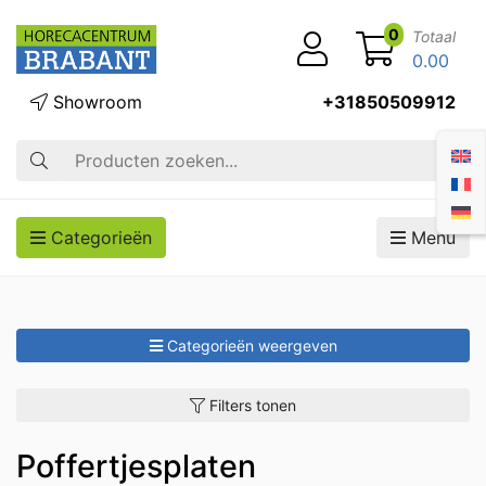
0
Totaal
0.00
Showroom
+31850509912
Zoek op
Categorieën
Menu
Categorieën weergeven
Filters tonen
Poffertjesplaten