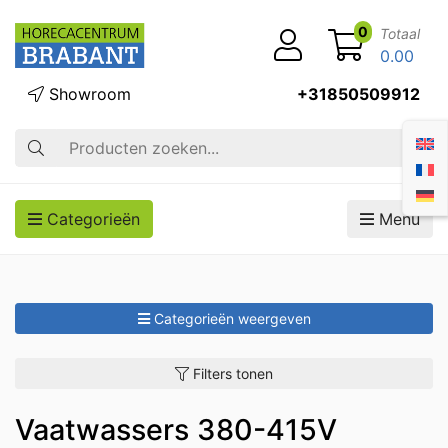
0
Totaal
0.00
Showroom
+31850509912
Zoek op
Categorieën
Menu
Categorieën weergeven
Filters tonen
Vaatwassers 380-415V