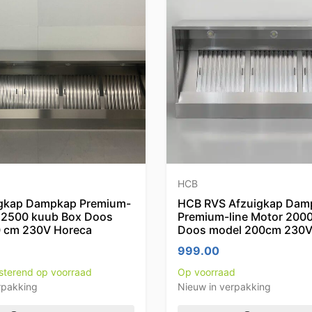
HCB
igkap Dampkap Premium-
HCB RVS Afzuigkap Dam
r 2500 kuub Box Doos
Premium-line Motor 200
 cm 230V Horeca
Doos model 200cm 230V
999.00
esterend op voorraad
Op voorraad
rpakking
Nieuw in verpakking