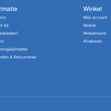
ormatie
Winkel
ons
Mijn account
n bij
Winkel
aanbieden?
Winkelmand
ct
Afrekenen
lmogelijkheden
nden & Retourneren