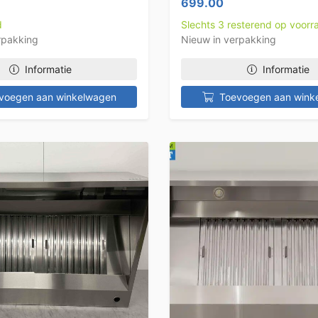
699.00
d
Slechts 3 resterend op voorr
rpakking
Nieuw in verpakking
Informatie
Informatie
voegen aan winkelwagen
Toevoegen aan wink