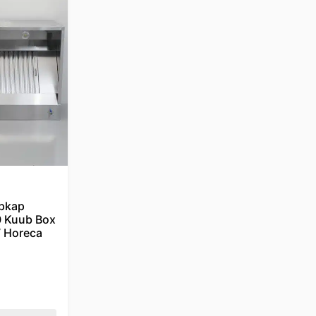
pkap
0 Kuub Box
 Horeca