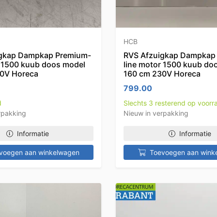
HCB
igkap Dampkap Premium-
RVS Afzuigkap Dampkap
r 1500 kuub doos model
line motor 1500 kuub do
0V Horeca
160 cm 230V Horeca
799.00
d
Slechts 3 resterend op voorr
rpakking
Nieuw in verpakking
Informatie
Informatie
voegen aan winkelwagen
Toevoegen aan wink