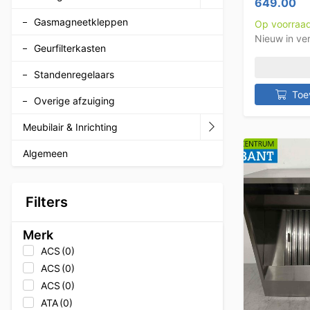
649.00
Gasmagneetkleppen
Op voorraa
Nieuw in ve
Geurfilterkasten
Standenregelaars
Toe
Overige afzuiging
Meubilair & Inrichting
Algemeen
Filters
Merk
ACS
(0)
ACS
(0)
ACS
(0)
ATA
(0)