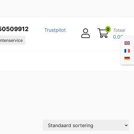
50509912
0
Trustpilot
Totaal
0.00
ntenservice