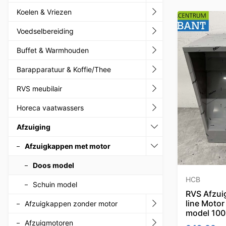
Koelen & Vriezen
Voedselbereiding
Buffet & Warmhouden
Barapparatuur & Koffie/Thee
RVS meubilair
Horeca vaatwassers
Afzuiging
Afzuigkappen met motor
Doos model
HCB
Schuin model
RVS Afzu
line Moto
Afzuigkappen zonder motor
model 100
Afzuigmotoren