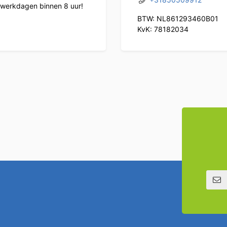
werkdagen binnen 8 uur!
BTW: NL861293460B01
KvK: 78182034
E-mailadre