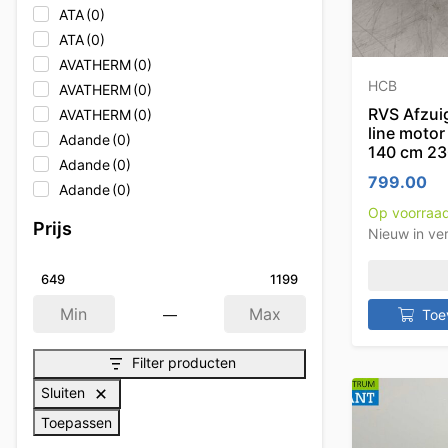
ATA
(0)
ATA
(0)
AVATHERM
(0)
HCB
AVATHERM
(0)
RVS Afzu
AVATHERM
(0)
line moto
Adande
(0)
140 cm 23
Adande
(0)
799.00
Adande
(0)
Op voorraa
Adler
(0)
Prijs
Nieuw in ve
Adler
(0)
Adler
(0)
649
1199
Afinox
(0)
—
Afinox
(0)
Toe
Min
Max
Afinox
(0)
Filter producten
Afpro Filters
(0)
Afpro-Filter
(0)
Sluiten
Alpeninox
(0)
Toepassen
Alpeninox
(0)