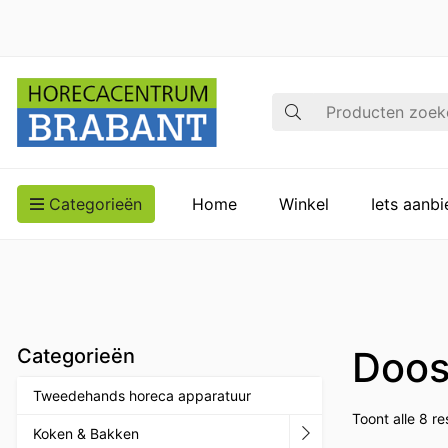
Zoek op
Categorieën
Home
Winkel
Iets aanb
Doos
Categorieën
Tweedehands horeca apparatuur
Toont alle 8 re
Koken & Bakken