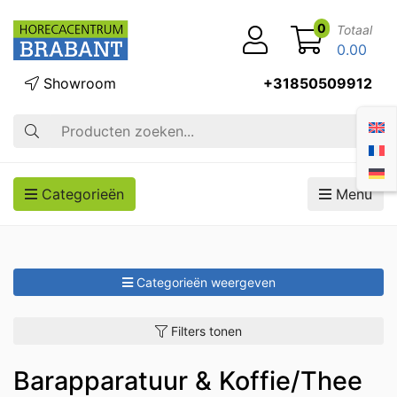
0
Totaal
0.00
Showroom
+31850509912
Zoek op
Categorieën
Menu
Categorieën weergeven
Filters tonen
Barapparatuur & Koffie/Thee