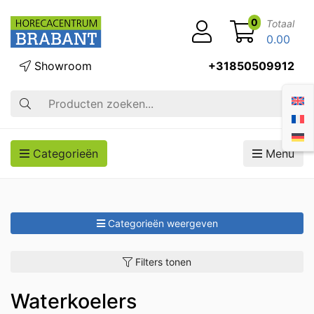
0
Totaal
0.00
Showroom
+31850509912
Zoek op
Categorieën
Menu
Categorieën weergeven
Filters tonen
Waterkoelers