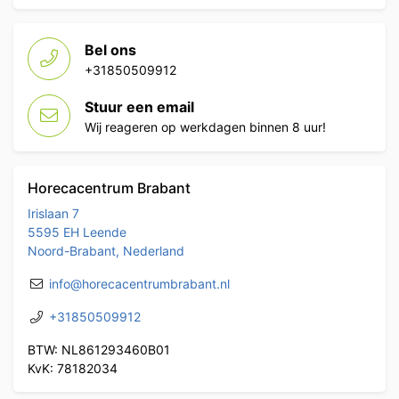
Bel ons
+31850509912
Stuur een email
Wij reageren op werkdagen binnen 8 uur!
Horecacentrum Brabant
Irislaan 7
5595 EH Leende
Noord-Brabant, Nederland
info@horecacentrumbrabant.nl
+31850509912
BTW: NL861293460B01
KvK: 78182034