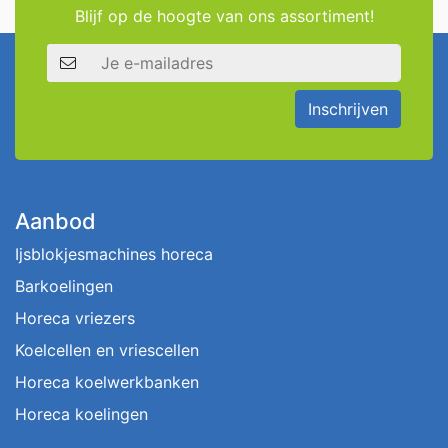
Blijf op de hoogte van ons assortiment!
E-mailadres
Inschrijven
Aanbod
Ijsblokjesmachines horeca
Barkoelingen
Horeca vriezers
Koelcellen en vriescellen
Horeca koelwerkbanken
Horeca koelingen