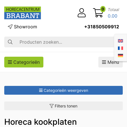
0
Totaal
0.00
Showroom
+31850509912
Zoek op
Categorieën
Menu
Categorieën weergeven
Filters tonen
Horeca kookplaten