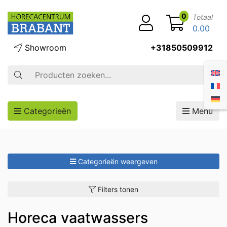
0
Totaal
0.00
Showroom
+31850509912
Zoek op
Categorieën
Menu
Categorieën weergeven
Filters tonen
Horeca vaatwassers