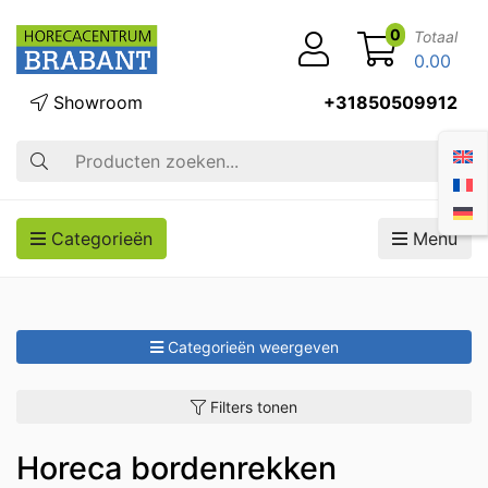
0
Totaal
0.00
Showroom
+31850509912
Zoek op
Categorieën
Menu
Categorieën weergeven
Filters tonen
Horeca bordenrekken