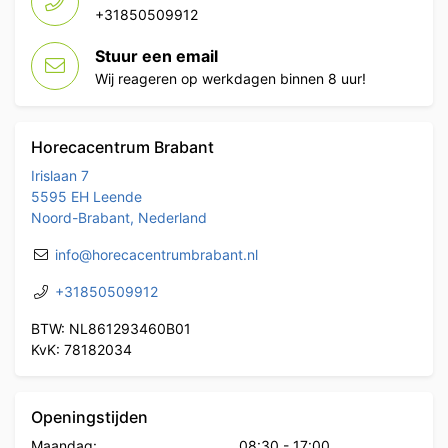
+31850509912
Stuur een email
Wij reageren op werkdagen binnen 8 uur!
Horecacentrum Brabant
Irislaan 7
5595 EH Leende
Noord-Brabant, Nederland
info@horecacentrumbrabant.nl
+31850509912
BTW: NL861293460B01
KvK: 78182034
Openingstijden
Maandag:
08:30
-
17:00