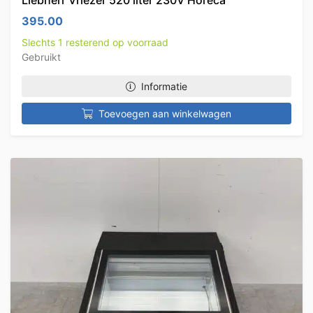
Liebherr Vriezer 520 liter 230V Horeca
395.00
Slechts 1 resterend op voorraad
Gebruikt
Informatie
Toevoegen aan winkelwagen