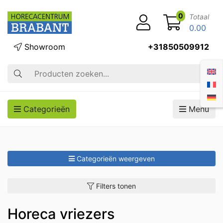
0
Totaal
0.00
Showroom
+31850509912
Zoek op
Categorieën
Menu
Categorieën weergeven
Filters tonen
Horeca vriezers