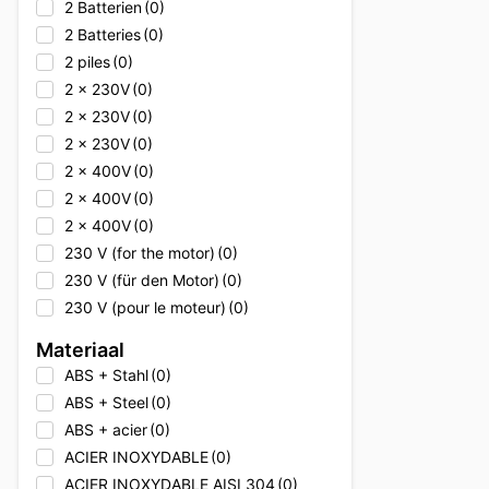
2 Batterien
(0)
Alto Shaam
(0)
2 Batteries
(0)
Alto Shaam
(0)
2 piles
(0)
Alto Shaam
(0)
2 x 230V
(0)
Ambach
(0)
2 x 230V
(0)
Ambach
(0)
2 x 230V
(0)
Ambach
(0)
2 x 400V
(0)
Angelo Po
(0)
2 x 400V
(0)
Angelo Po
(0)
2 x 400V
(0)
Angelo Po
(0)
230 V (for the motor)
(0)
Animo
(0)
230 V (für den Motor)
(0)
Animo
(0)
230 V (pour le moteur)
(0)
Animo
(0)
230V
(0)
Apprendre
(0)
Materiaal
230V
(0)
Arktic
(0)
ABS + Stahl
(0)
230V
(0)
Asber
(0)
ABS + Steel
(0)
230V + 400V
(0)
Asber
(0)
ABS + acier
(0)
230V + 400V
(0)
Asber
(0)
ACIER INOXYDABLE
(0)
230V + 400V
(0)
Asber/Fagor
(0)
ACIER INOXYDABLE AISI 304
(0)