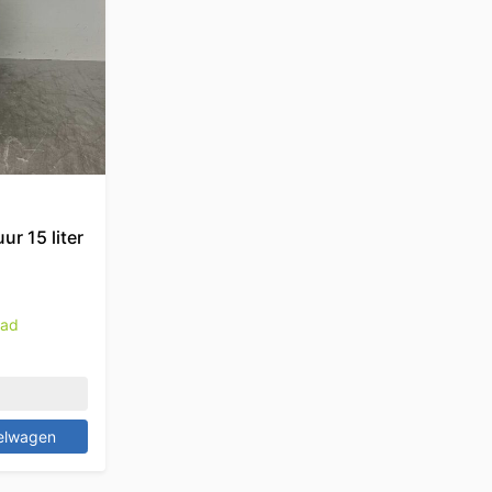
ur 15 liter
aad
elwagen