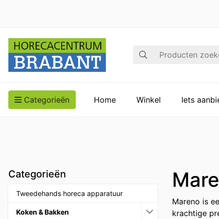
Zoek op
Categorieën
Home
Winkel
Iets aanb
Mare
Categorieën
Tweedehands horeca apparatuur
Mareno is e
Koken & Bakken
krachtige pr