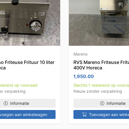
Mareno
 Friteuse Frituur 10 liter
RVS Mareno Friteuse Fritu
eca
400V Horeca
1,950.00
esterend op voorraad
Slechts 1 resterend op voorr
er verpakking
Nieuw zonder verpakking
Informatie
Informatie
voegen aan winkelwagen
Toevoegen aan wink