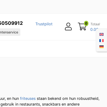
50509912
0
Trustpilot
Totaal
0.00
ntenservice
uur, en hun
friteuses
staan bekend om hun robuustheid,
 gebruik in restaurants, snackbars en andere