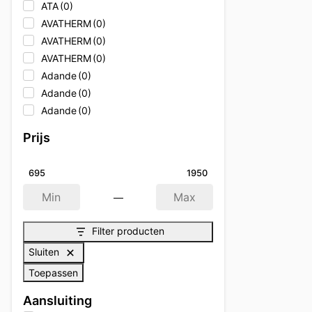
ATA
(0)
AVATHERM
(0)
AVATHERM
(0)
AVATHERM
(0)
Adande
(0)
Adande
(0)
Adande
(0)
Adler
(0)
Prijs
Adler
(0)
Adler
(0)
695
1950
Afinox
(0)
—
Afinox
(0)
Min
Max
Afinox
(0)
Filter producten
Afpro Filters
(0)
Afpro-Filter
(0)
Sluiten
Alpeninox
(0)
Toepassen
Alpeninox
(0)
Aansluiting
Alpeninox
(0)