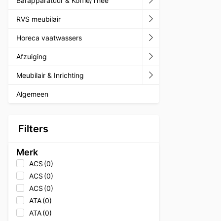
Barapparatuur & Koffie/Thee
RVS meubilair
Horeca vaatwassers
Afzuiging
Meubilair & Inrichting
Algemeen
Filters
Merk
ACS
(0)
ACS
(0)
ACS
(0)
ATA
(0)
ATA
(0)