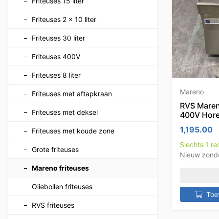
Friteuses 15 liter
Friteuses 2 x 10 liter
Friteuses 30 liter
Friteuses 400V
Friteuses 8 liter
Mareno
Friteuses met aftapkraan
RVS Mareno
Friteuses met deksel
400V Hor
1,195.00
Friteuses met koude zone
Slechts 1 r
Grote friteuses
Nieuw zond
Mareno friteuses
Oliebollen friteuses
Toe
RVS friteuses