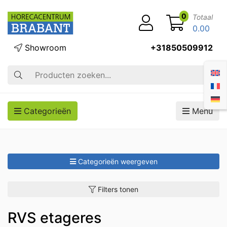
0
Totaal
0.00
Showroom
+31850509912
Zoek op
Categorieën
Menu
Categorieën weergeven
Filters tonen
RVS etageres