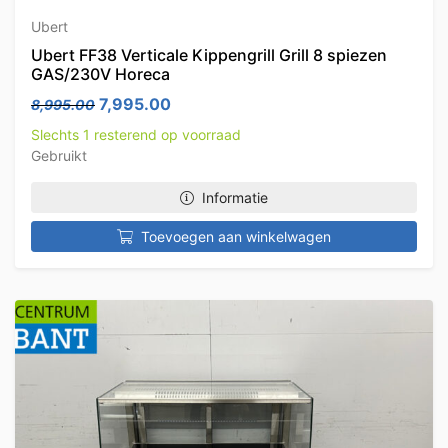
Ubert
Ubert FF38 Verticale Kippengrill Grill 8 spiezen
GAS/230V Horeca
Oorspronkelijke prijs was: 8,995.00.
Huidige prijs is: 7,995.00.
7,995.00
8,995.00
Slechts 1 resterend op voorraad
Gebruikt
Informatie
Toevoegen aan winkelwagen