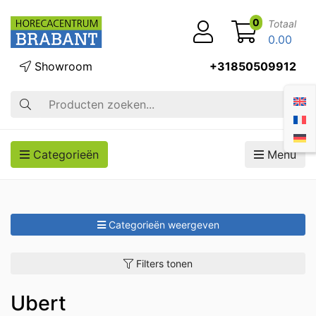
0
Totaal
0.00
Showroom
+31850509912
Zoek op
Categorieën
Menu
Categorieën weergeven
Filters tonen
Ubert