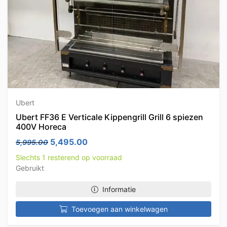
Ubert
Ubert FF36 E Verticale Kippengrill Grill 6 spiezen
400V Horeca
Oorspronkelijke prijs was: 5,995.00.
Huidige prijs is: 5,495.00.
5,495.00
5,995.00
Slechts 1 resterend op voorraad
Gebruikt
Informatie
Toevoegen aan winkelwagen