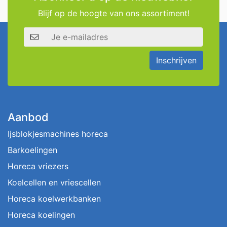
Blijf op de hoogte van ons assortiment!
E-mailadres
Inschrijven
Aanbod
Ijsblokjesmachines horeca
Barkoelingen
Horeca vriezers
Koelcellen en vriescellen
Horeca koelwerkbanken
Horeca koelingen