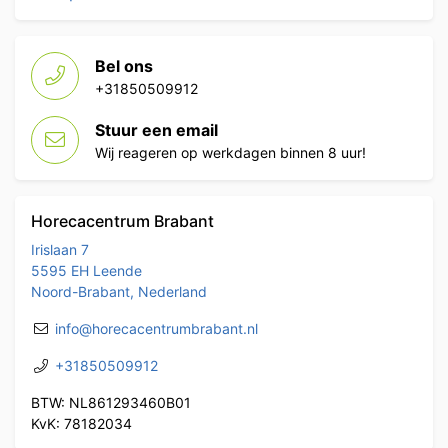
Bel ons
+31850509912
Stuur een email
Wij reageren op werkdagen binnen 8 uur!
Horecacentrum Brabant
Irislaan 7
5595 EH Leende
Noord-Brabant, Nederland
info@horecacentrumbrabant.nl
+31850509912
BTW: NL861293460B01
KvK: 78182034