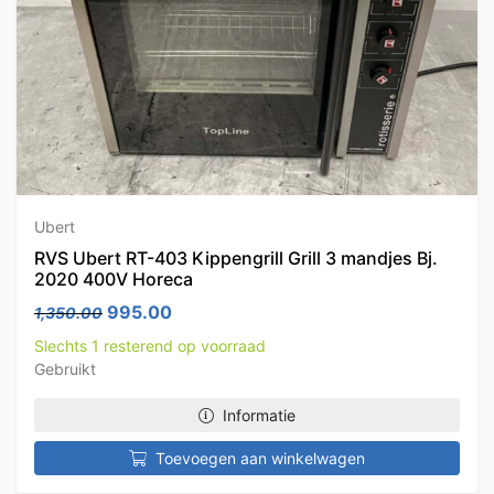
Ubert
RVS Ubert RT-403 Kippengrill Grill 3 mandjes Bj.
2020 400V Horeca
Oorspronkelijke prijs was: 1,350.00.
Huidige prijs is: 995.00.
995.00
1,350.00
Slechts 1 resterend op voorraad
Gebruikt
Informatie
Toevoegen aan winkelwagen