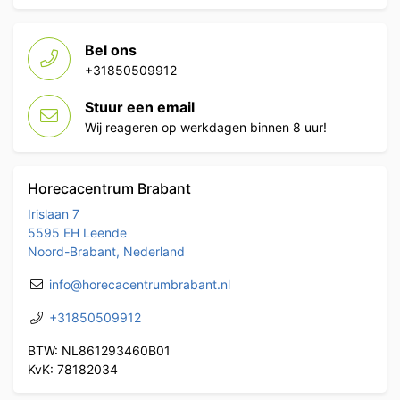
Bel ons
+31850509912
Stuur een email
Wij reageren op werkdagen binnen 8 uur!
Horecacentrum Brabant
Irislaan 7
5595 EH Leende
Noord-Brabant, Nederland
info@horecacentrumbrabant.nl
+31850509912
BTW: NL861293460B01
KvK: 78182034