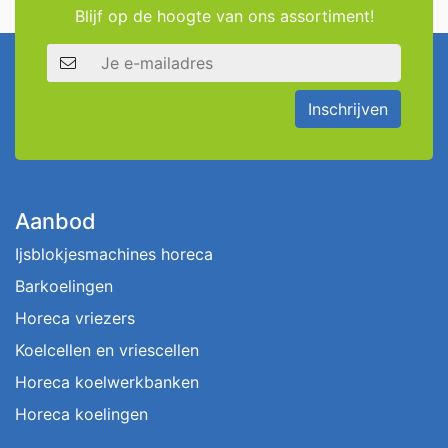
Blijf op de hoogte van ons assortiment!
E-mailadres
Inschrijven
Aanbod
Ijsblokjesmachines horeca
Barkoelingen
Horeca vriezers
Koelcellen en vriescellen
Horeca koelwerkbanken
Horeca koelingen