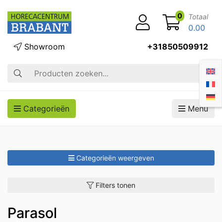
0
Totaal
0.00
Showroom
+31850509912
Zoek op
Categorieën
Menu
Categorieën weergeven
Filters tonen
Parasol