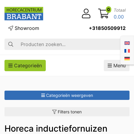
0
Totaal
0.00
Showroom
+31850509912
Zoek op
Categorieën
Menu
Categorieën weergeven
Filters tonen
Horeca inductiefornuizen