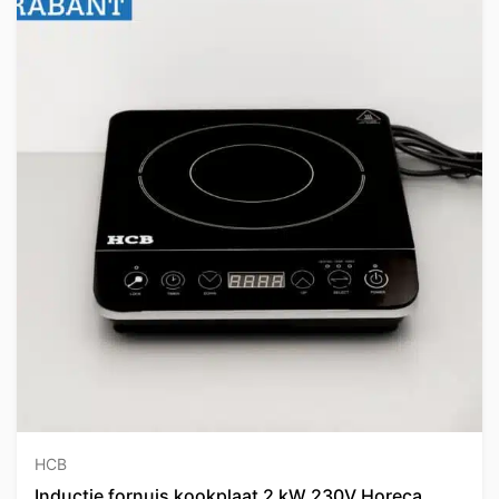
HCB
Inductie fornuis kookplaat 2 kW 230V Horeca