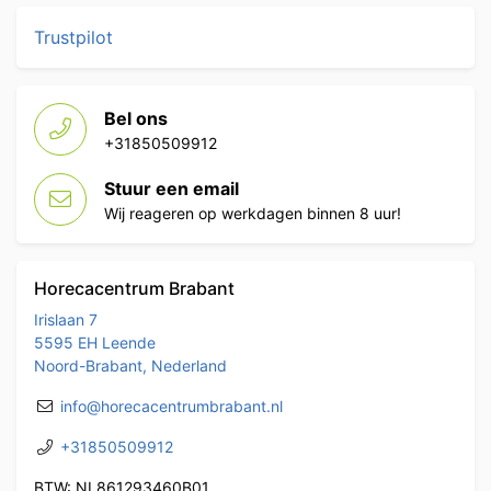
Trustpilot
Bel ons
+31850509912
Stuur een email
Wij reageren op werkdagen binnen 8 uur!
Horecacentrum Brabant
Irislaan 7
5595 EH Leende
Noord-Brabant, Nederland
info@horecacentrumbrabant.nl
+31850509912
BTW: NL861293460B01