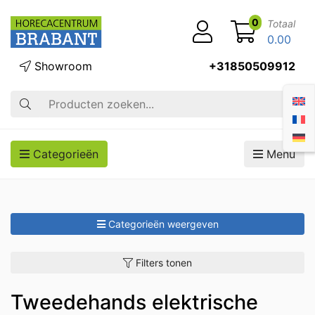
0
Totaal
0.00
Showroom
+31850509912
Zoek op
Categorieën
Menu
Categorieën weergeven
Filters tonen
Tweedehands elektrische