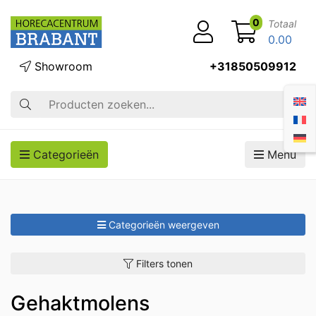
0
Totaal
0.00
Showroom
+31850509912
Zoek op
Categorieën
Menu
Categorieën weergeven
Filters tonen
Gehaktmolens