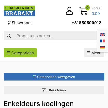
0
Totaal
0.00
Showroom
+31850509912
Zoek op
Categorieën
Menu
Categorieën weergeven
Filters tonen
Enkeldeurs koelingen