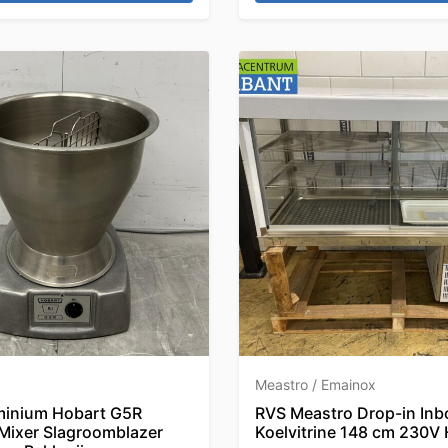
Meastro / Emainox
minium Hobart G5R
RVS Meastro Drop-in In
Mixer Slagroomblazer
Koelvitrine 148 cm 230V