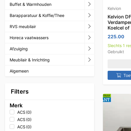
Buffet & Warmhouden
Kelvion
Barapparatuur & Koffie/Thee
Kelvion D
Verdamper
RVS meubilair
Koelcel of
225.00
Horeca vaatwassers
Slechts 1 r
Afzuiging
Gebruikt
Meubilair & Inrichting
Algemeen
Toe
Filters
Merk
ACS
(0)
ACS
(0)
ACS
(0)