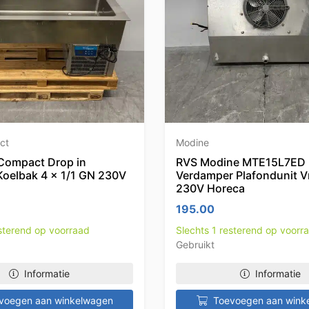
ct
Modine
Compact Drop in
RVS Modine MTE15L7ED
Koelbak 4 x 1/1 GN 230V
Verdamper Plafondunit Vr
230V Horeca
195.00
esterend op voorraad
Slechts 1 resterend op voorr
Gebruikt
Informatie
Informatie
voegen aan winkelwagen
Toevoegen aan wink