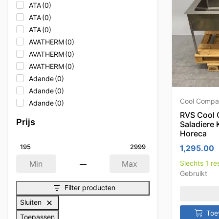
ATA
(0)
ATA
(0)
ATA
(0)
AVATHERM
(0)
AVATHERM
(0)
AVATHERM
(0)
Adande
(0)
Adande
(0)
Cool Compa
Adande
(0)
RVS Cool 
Adler
(0)
Prijs
Saladiere 
Adler
(0)
Horeca
Adler
(0)
1,295.00
195
2999
Afinox
(0)
Slechts 1 r
—
Afinox
(0)
Min
Max
Gebruikt
Afinox
(0)
Filter producten
Afpro Filters
(0)
Afpro-Filter
(0)
Sluiten
Alpeninox
(0)
Toe
Toepassen