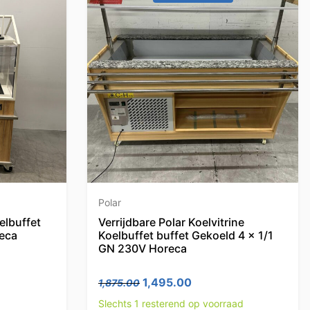
Polar
elbuffet
Verrijdbare Polar Koelvitrine
eca
Koelbuffet buffet Gekoeld 4 x 1/1
GN 230V Horeca
Oorspronkelijke prijs was: 1,8
Huidige prijs is: 1,495
1,495.00
1,875.00
Slechts 1 resterend op voorraad