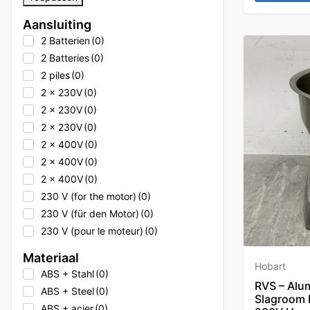
Alpeninox
(0)
Aansluiting
Alpeninox
(0)
2 Batterien
(0)
Alto Shaam
(0)
2 Batteries
(0)
Alto Shaam
(0)
2 piles
(0)
Alto Shaam
(0)
2 x 230V
(0)
Ambach
(0)
2 x 230V
(0)
Ambach
(0)
2 x 230V
(0)
Ambach
(0)
2 x 400V
(0)
Angelo Po
(0)
2 x 400V
(0)
Angelo Po
(0)
2 x 400V
(0)
Angelo Po
(0)
230 V (for the motor)
(0)
Animo
(0)
230 V (für den Motor)
(0)
Animo
(0)
230 V (pour le moteur)
(0)
Animo
(0)
230V
(15)
Apprendre
(0)
Materiaal
230V
(0)
Hobart
Arktic
(0)
ABS + Stahl
(0)
230V
(0)
RVS – Alu
Asber
(0)
ABS + Steel
(0)
Slagroom 
230V
(0)
Asber
(0)
ABS + acier
(0)