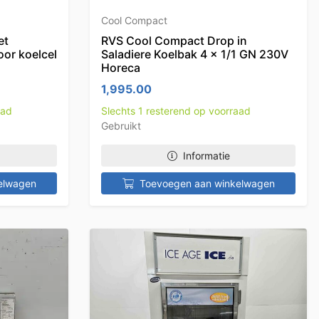
Cool Compact
et
RVS Cool Compact Drop in
or koelcel
Saladiere Koelbak 4 x 1/1 GN 230V
Horeca
1,995.00
aad
Slechts 1 resterend op voorraad
Gebruikt
Informatie
elwagen
Toevoegen aan winkelwagen