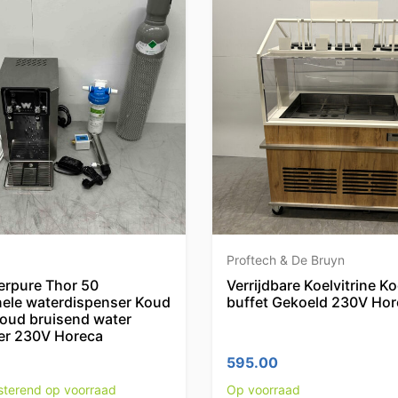
Proftech & De Bruyn
rpure Thor 50
Verrijdbare Koelvitrine Ko
nele waterdispenser Koud
buffet Gekoeld 230V Hor
koud bruisend water
er 230V Horeca
595.00
esterend op voorraad
Op voorraad