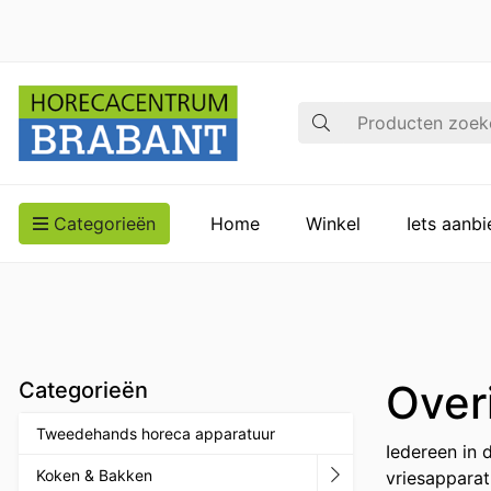
Zoek op
Categorieën
Home
Winkel
Iets aanb
Over
Categorieën
Tweedehands horeca apparatuur
Iedereen in 
Koken & Bakken
vriesapparat