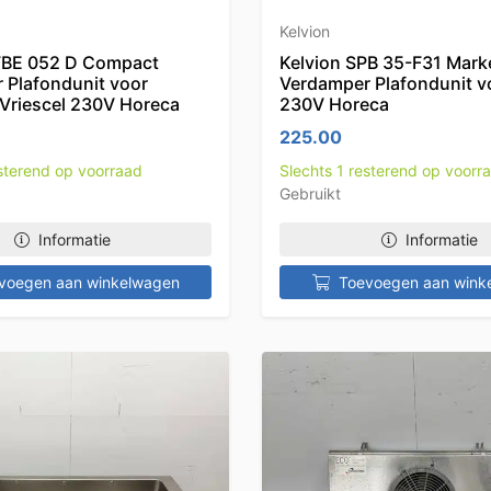
Kelvion
FBE 052 D Compact
Kelvion SPB 35-F31 Mark
 Plafondunit voor
Verdamper Plafondunit vo
 Vriescel 230V Horeca
230V Horeca
225.00
esterend op voorraad
Slechts 1 resterend op voorr
Gebruikt
Informatie
Informatie
voegen aan winkelwagen
Toevoegen aan wink