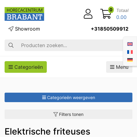
0
Totaal
0.00
Showroom
+31850509912
Zoek op
Categorieën
Menu
Categorieën weergeven
Filters tonen
Elektrische friteuses