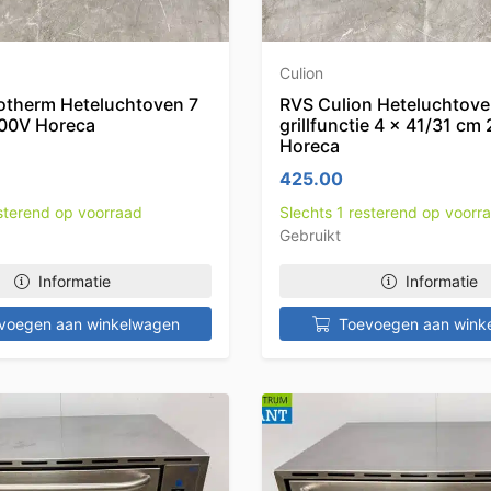
Culion
therm Heteluchtoven 7
RVS Culion Heteluchtov
400V Horeca
grillfunctie 4 x 41/31 cm
Horeca
425.00
esterend op voorraad
Slechts 1 resterend op voorr
Gebruikt
Informatie
Informatie
voegen aan winkelwagen
Toevoegen aan wink