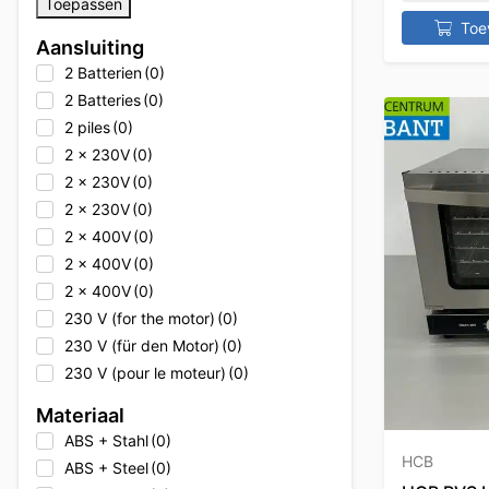
Toepassen
Alpeninox
(0)
Toe
Aansluiting
Alpeninox
(0)
2 Batterien
(0)
Alto Shaam
(0)
2 Batteries
(0)
Alto Shaam
(0)
2 piles
(0)
Alto Shaam
(0)
2 x 230V
(0)
Ambach
(0)
2 x 230V
(0)
Ambach
(0)
2 x 230V
(0)
Ambach
(0)
2 x 400V
(0)
Angelo Po
(0)
2 x 400V
(0)
Angelo Po
(0)
2 x 400V
(0)
Angelo Po
(0)
230 V (for the motor)
(0)
Animo
(0)
230 V (für den Motor)
(0)
Animo
(0)
230 V (pour le moteur)
(0)
Animo
(0)
230V
(17)
Apprendre
(0)
Materiaal
230V
(0)
Arktic
(0)
ABS + Stahl
(0)
230V
(0)
Asber
(0)
HCB
ABS + Steel
(0)
230V
(0)
Asber
(0)