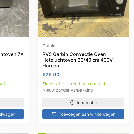
Garbin
chtoven 7x
RVS Garbin Convectie Oven
Heteluchtoven 60/40 cm 400V
Horeca
575.00
aad
Slechts 1 resterend op voorraad
Nieuw zonder verpakking
Informatie
elwagen
Toevoegen aan winkelwagen