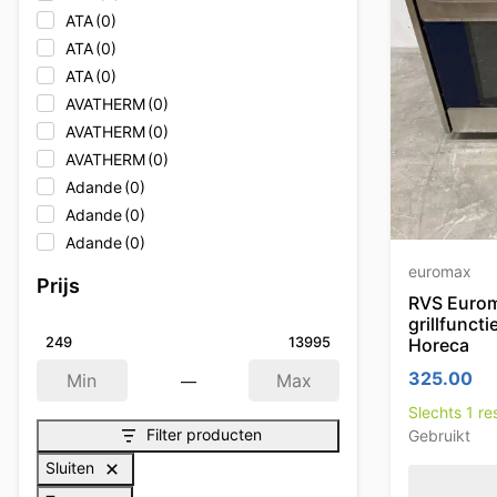
ATA
(0)
ATA
(0)
ATA
(0)
AVATHERM
(0)
AVATHERM
(0)
AVATHERM
(0)
Adande
(0)
Adande
(0)
Adande
(0)
Adler
(0)
euromax
Prijs
Adler
(0)
RVS Eurom
grillfunct
Adler
(0)
Horeca
249
13995
Afinox
(0)
325.00
—
Afinox
(0)
Min
Max
Afinox
(0)
Slechts 1 r
Filter producten
Gebruikt
Afpro Filters
(0)
Afpro-Filter
(0)
Sluiten
Alpeninox
(0)