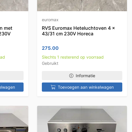
euromax
en met
RVS Euromax Heteluchtoven 4 x
 230V
43/31 cm 230V Horeca
275.00
aad
Slechts 1 resterend op voorraad
Gebruikt
Informatie
elwagen
Toevoegen aan winkelwagen