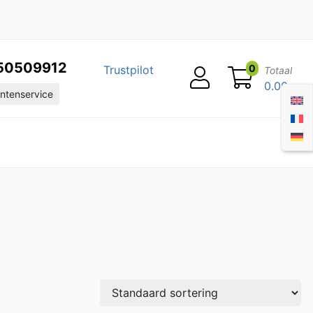
50509912
0
Trustpilot
Totaal
0.00
ntenservice