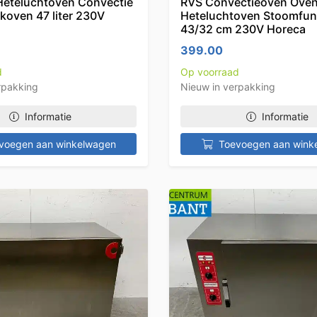
eteluchtoven Convectie
RVS Convectieoven Ove
koven 47 liter 230V
Heteluchtoven Stoomfunc
43/32 cm 230V Horeca
399.00
d
Op voorraad
rpakking
Nieuw in verpakking
Informatie
Informatie
voegen aan winkelwagen
Toevoegen aan wink