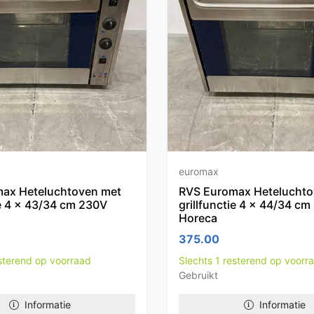
euromax
ax Heteluchtoven met
RVS Euromax Heteluchto
ie 4 x 43/34 cm 230V
grillfunctie 4 x 44/34 c
Horeca
375.00
esterend op voorraad
Slechts 1 resterend op voorr
Gebruikt
Informatie
Informatie