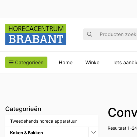
Zoek op
Categorieën
Home
Winkel
Iets aanb
Conv
Categorieën
Tweedehands horeca apparatuur
Resultaat 1–2
Koken & Bakken