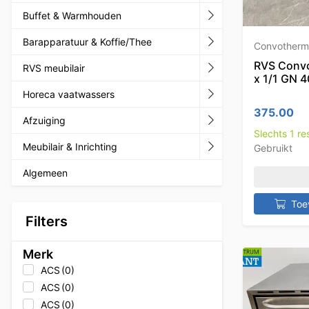
Buffet & Warmhouden
Barapparatuur & Koffie/Thee
Convotherm
RVS Convo
RVS meubilair
x 1/1 GN 
Horeca vaatwassers
375.00
Afzuiging
Slechts 1 r
Meubilair & Inrichting
Gebruikt
Algemeen
Toe
Filters
Merk
ACS
(0)
ACS
(0)
ACS
(0)