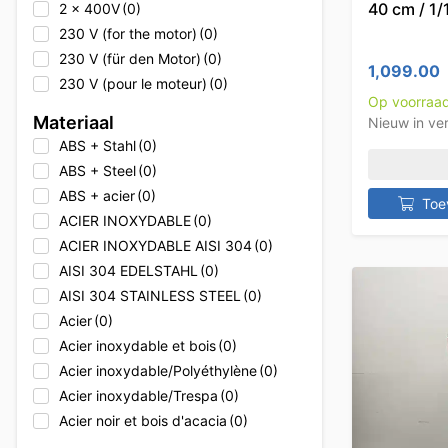
40 cm / 1
2 x 400V
(0)
Angelo Po
(0)
230 V (for the motor)
(0)
Animo
(0)
230 V (für den Motor)
(0)
Animo
(0)
1,099.00
230 V (pour le moteur)
(0)
Animo
(0)
Op voorraa
230V
(64)
Apprendre
(0)
Materiaal
Nieuw in ve
230V
(0)
Arktic
(0)
ABS + Stahl
(0)
230V
(0)
Asber
(0)
ABS + Steel
(0)
230V
(0)
Asber
(0)
ABS + acier
(0)
Toe
230V + 400V
(0)
Asber
(0)
ACIER INOXYDABLE
(0)
230V + 400V
(0)
Asber/Fagor
(0)
ACIER INOXYDABLE AISI 304
(0)
230V + 400V
(0)
Asber/Fagor
(0)
AISI 304 EDELSTAHL
(0)
230V + Erdgas
(0)
Asber/Fagor
(0)
AISI 304 STAINLESS STEEL
(0)
230V + Natural gas
(0)
Ascobloc
(2)
Acier
(0)
230V + gaz naturel
(0)
Ascobloc
(0)
Acier inoxydable et bois
(0)
2x 400V
(0)
Ascobloc
(0)
Acier inoxydable/Polyéthylène
(0)
2x 400V
(0)
Ascobloc
(0)
Acier inoxydable/Trespa
(0)
2x 400V
(0)
Asil
(0)
Acier noir et bois d'acacia
(0)
380V
(1)
Asil
(0)
Acier peint
(0)