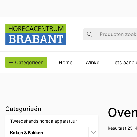
Zoek op
Categorieën
Home
Winkel
Iets aanb
Oven
Categorieën
Tweedehands horeca apparatuur
Resultaat 25–
Koken & Bakken