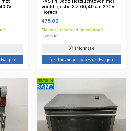
s met
RVS Fri-Jado Heteluchtoven met
 400V
vochtinjectie 3 x 60/40 cm 230V
Horeca
475.00
aad
Slechts 1 resterend op voorraad
Gebruikt
Informatie
elwagen
Toevoegen aan winkelwagen