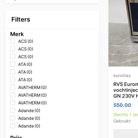
Filters
Merk
ACS
(0)
ACS
(0)
ACS
(0)
ATA
(0)
ATA
(0)
euromax
ATA
(0)
RVS Eurom
AVATHERM
(0)
vochtinject
AVATHERM
(0)
GN 230V 
AVATHERM
(0)
550.00
Adande
(0)
Slechts 1 r
Adande
(0)
Gebruikt
Adande
(0)
Adler
(0)
Prijs