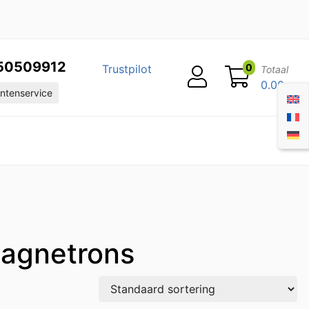
50509912
0
Trustpilot
Totaal
0.00
ntenservice
agnetrons