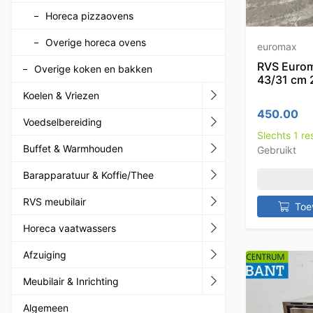
Horeca pizzaovens
Overige horeca ovens
euromax
RVS Eurom
Overige koken en bakken
43/31 cm 
Koelen & Vriezen
450.00
Voedselbereiding
Slechts 1 r
Buffet & Warmhouden
Gebruikt
Barapparatuur & Koffie/Thee
RVS meubilair
Toe
Horeca vaatwassers
Afzuiging
Meubilair & Inrichting
Algemeen