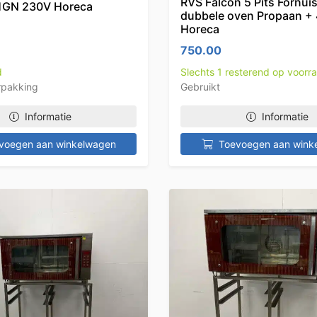
RVS Falcon 5 Pits Fornui
/1GN 230V Horeca
dubbele oven Propaan +
Horeca
750.00
d
Slechts 1 resterend op voorr
rpakking
Gebruikt
Informatie
Informatie
voegen aan winkelwagen
Toevoegen aan wink