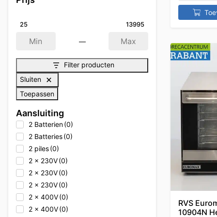
Adler
(0)
Toe
Adler
(0)
25
13995
Afinox
(0)
—
Afinox
(0)
Min
Max
Afinox
(0)
Filter producten
Afpro Filters
(0)
Afpro-Filter
(0)
Sluiten
Alpeninox
(0)
Toepassen
Alpeninox
(0)
Aansluiting
Alpeninox
(0)
2 Batterien
(0)
Alto Shaam
(0)
2 Batteries
(0)
Alto Shaam
(0)
2 piles
(0)
Alto Shaam
(0)
2 x 230V
(0)
Ambach
(0)
2 x 230V
(0)
Ambach
(0)
2 x 230V
(0)
Ambach
(0)
2 x 400V
(0)
Angelo Po
(0)
RVS Eurom
2 x 400V
(0)
Angelo Po
(0)
10904N He