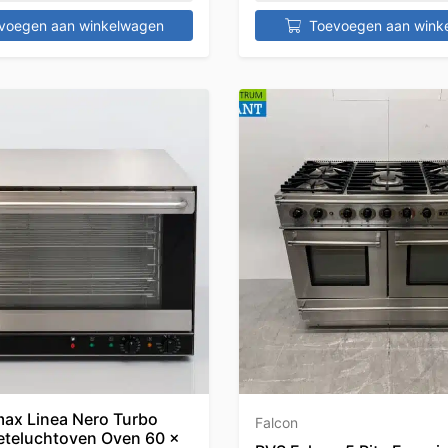
voegen aan winkelwagen
Toevoegen aan wink
ax Linea Nero Turbo
Falcon
teluchtoven Oven 60 x