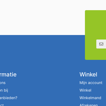
E-mailadre
ormatie
Winkel
ons
Mijn account
n bij
Winkel
aanbieden?
Winkelmand
ct
Afrekenen