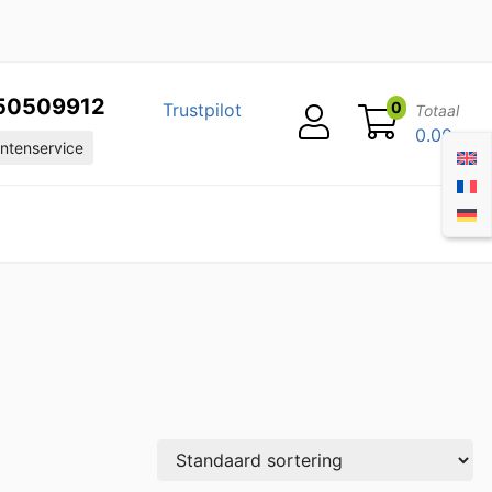
50509912
0
Trustpilot
Totaal
0.00
ntenservice