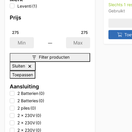
Slechts 1 r
Leventi
(1)
Gebruikt
Prijs
275
275
Toe
—
Min
Max
Filter producten
Sluiten
Toepassen
Aansluiting
2 Batterien
(0)
2 Batteries
(0)
2 piles
(0)
2 x 230V
(0)
2 x 230V
(0)
2 x 230V
(0)