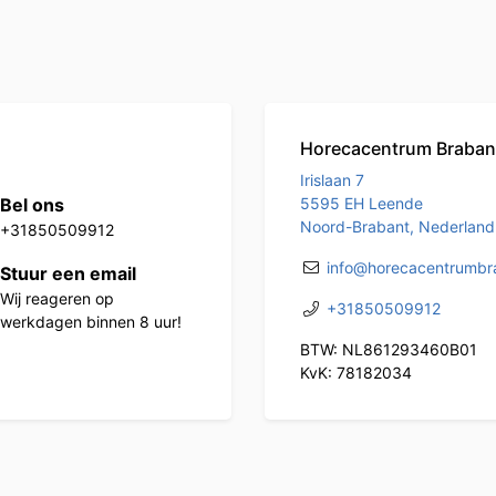
Horecacentrum Braban
Irislaan 7
Bel ons
5595 EH Leende
Noord-Brabant, Nederland
+31850509912
info@horecacentrumbra
Stuur een email
Wij reageren op
+31850509912
werkdagen binnen 8 uur!
BTW: NL861293460B01
KvK: 78182034