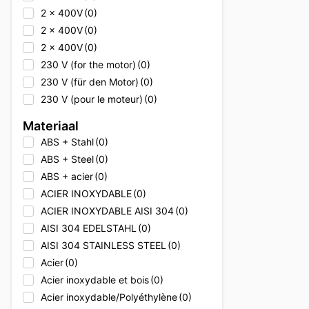
2 x 400V
(0)
2 x 400V
(0)
2 x 400V
(0)
230 V (for the motor)
(0)
230 V (für den Motor)
(0)
230 V (pour le moteur)
(0)
230V
(0)
Materiaal
230V
(0)
ABS + Stahl
(0)
230V
(0)
ABS + Steel
(0)
230V + 400V
(0)
ABS + acier
(0)
230V + 400V
(0)
ACIER INOXYDABLE
(0)
230V + 400V
(0)
ACIER INOXYDABLE AISI 304
(0)
230V + Erdgas
(0)
AISI 304 EDELSTAHL
(0)
230V + Natural gas
(0)
AISI 304 STAINLESS STEEL
(0)
230V + gaz naturel
(0)
Acier
(0)
2x 400V
(0)
Acier inoxydable et bois
(0)
2x 400V
(0)
Acier inoxydable/Polyéthylène
(0)
2x 400V
(0)