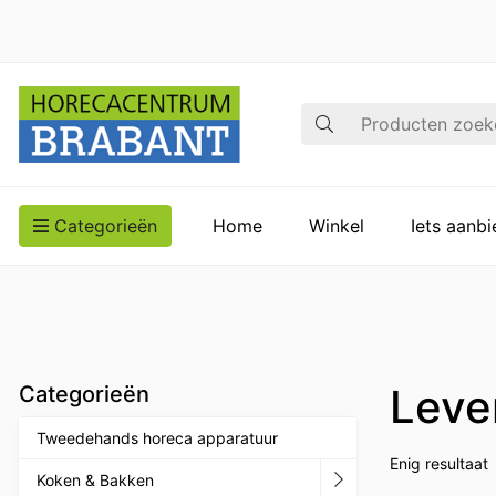
Zoek op
Categorieën
Home
Winkel
Iets aanb
Leve
Categorieën
Tweedehands horeca apparatuur
Enig resultaat
Koken & Bakken