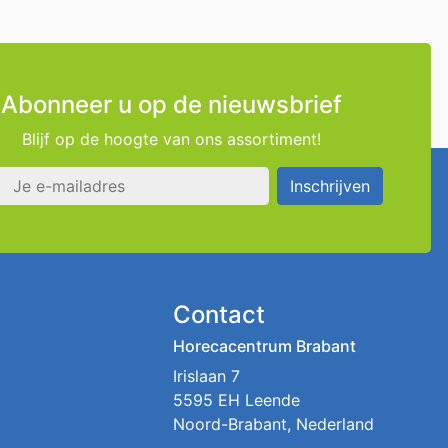
Abonneer u op de nieuwsbrief
Blijf op de hoogte van ons assortiment!
s
Inschrijven
Contact
Horecacentrum Brabant
Irislaan 7
5595 EH Leende
Noord-Brabant, Nederland