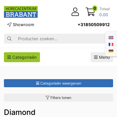
0
Totaal
0.00
Showroom
+31850509912
Zoek op
Categorieën
Menu
Categorieën weergeven
Filters tonen
Diamond