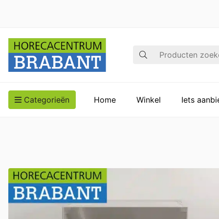
Zoek op
Categorieën
Home
Winkel
Iets aanb