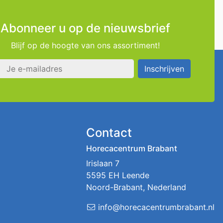
Abonneer u op de nieuwsbrief
Blijf op de hoogte van ons assortiment!
s
Inschrijven
Contact
Horecacentrum Brabant
Irislaan 7
5595 EH Leende
Noord-Brabant, Nederland
info@horecacentrumbrabant.nl