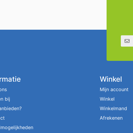
E-mailadre
ormatie
Winkel
ons
Mijn account
n bij
Winkel
aanbieden?
Winkelmand
ct
Afrekenen
lmogelijkheden