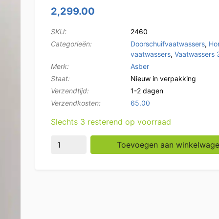
2,299.00
SKU:
2460
Categorieën:
Doorschuifvaatwassers
,
Ho
vaatwassers
,
Vaatwassers
Merk:
Asber
Staat:
Nieuw in verpakking
Verzendtijd:
1-2 dagen
Verzendkosten:
65.00
Slechts 3 resterend op voorraad
RVS Asber Premium-line Doorschuifvaatwas
Toevoegen aan winkelwag