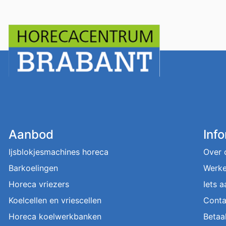
Aanbod
Inf
Ijsblokjesmachines horeca
Over 
Barkoelingen
Werke
Horeca vriezers
Iets 
Koelcellen en vriescellen
Conta
Horeca koelwerkbanken
Betaa