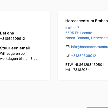
Horecacentrum Braban
Irislaan 7
Bel ons
5595 EH Leende
Noord-Brabant, Nederland
+31850509912
info@horecacentrumbra
Stuur een email
Wij reageren op
+31850509912
werkdagen binnen 8 uur!
BTW: NL861293460B01
KvK: 78182034