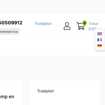
50509912
0
Trustpilot
Totaal
0.00
ntenservice
Trustpilot
omp en