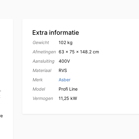
Extra informatie
Gewicht
102 kg
Afmetingen
63 × 75 × 148.2 cm
Aansluiting
400V
Materiaal
RVS
Merk
Asber
Model
Profi Line
.
t
Vermogen
11,25 kW
re