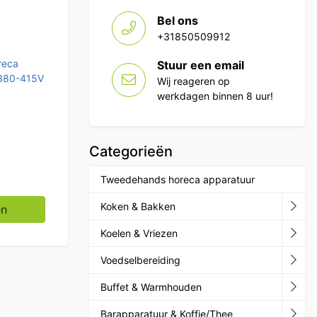
Bel ons
+31850509912
reca
Stuur een email
 380-415V
Wij reageren op
werkdagen binnen 8 uur!
Categorieën
Tweedehands horeca apparatuur
ser met afvoerpomp en zeeppompen 400V Horeca aantal
Koken & Bakken
en
Koelen & Vriezen
Voedselbereiding
Buffet & Warmhouden
Barapparatuur & Koffie/Thee