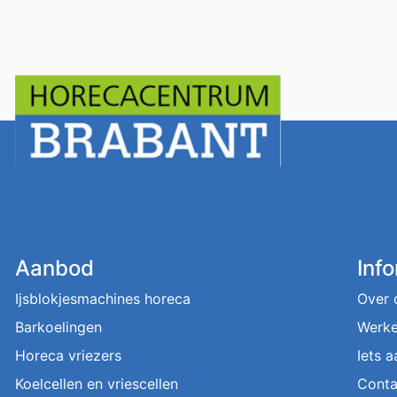
Aanbod
Inf
Ijsblokjesmachines horeca
Over 
Barkoelingen
Werke
Horeca vriezers
Iets 
Koelcellen en vriescellen
Conta