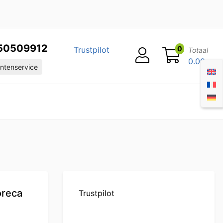
50509912
0
Trustpilot
Totaal
0.00
ntenservice
oreca
Trustpilot