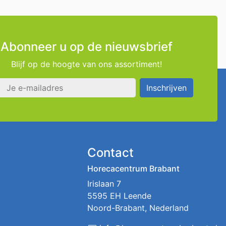
Abonneer u op de nieuwsbrief
Blijf op de hoogte van ons assortiment!
s
Inschrijven
Contact
Horecacentrum Brabant
Irislaan 7
5595 EH Leende
Noord-Brabant, Nederland