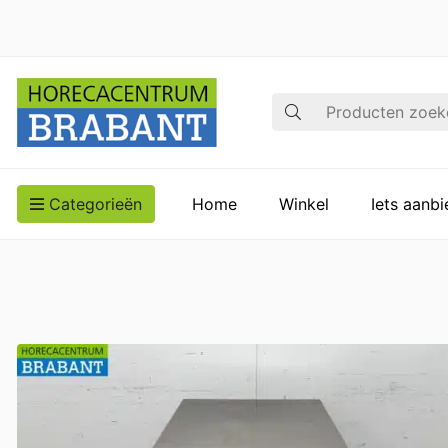
Zoek op
Categorieën
Home
Winkel
Iets aanb