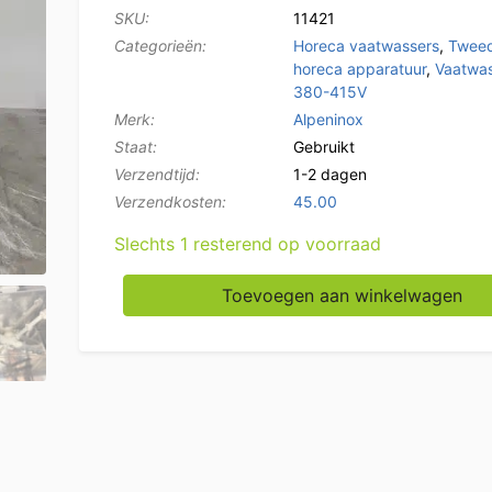
SKU:
11421
Categorieën:
Horeca vaatwassers
,
Twee
horeca apparatuur
,
Vaatwa
380-415V
Merk:
Alpeninox
Staat:
Gebruikt
Verzendtijd:
1-2 dagen
Verzendkosten:
45.00
Slechts 1 resterend op voorraad
RVS Alpeninox Vaatwasser 400V Horeca aant
Toevoegen aan winkelwagen