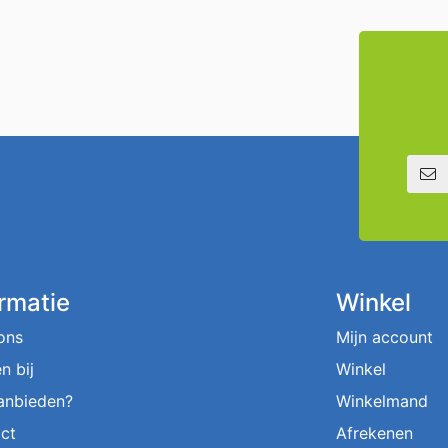
E-mailadre
ormatie
Winkel
ons
Mijn account
n bij
Winkel
aanbieden?
Winkelmand
ct
Afrekenen