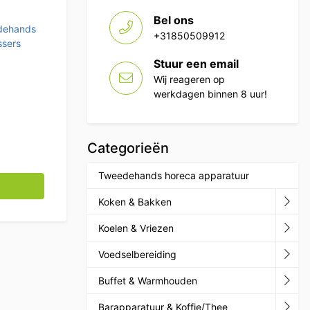
Bel ons
dehands
+31850509912
ssers
Stuur een email
Wij reageren op
werkdagen binnen 8 uur!
Categorieën
Tweedehands horeca apparatuur
al
Koken & Bakken
Koelen & Vriezen
Voedselbereiding
Buffet & Warmhouden
Barapparatuur & Koffie/Thee