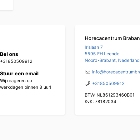
Horecacentrum Braban
Irislaan 7
Bel ons
5595 EH Leende
Noord-Brabant, Nederland
+31850509912
info@horecacentrumbra
Stuur een email
Wij reageren op
+31850509912
werkdagen binnen 8 uur!
BTW: NL861293460B01
KvK: 78182034