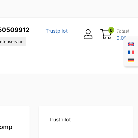
50509912
0
Trustpilot
Totaal
0.00
ntenservice
Trustpilot
pomp