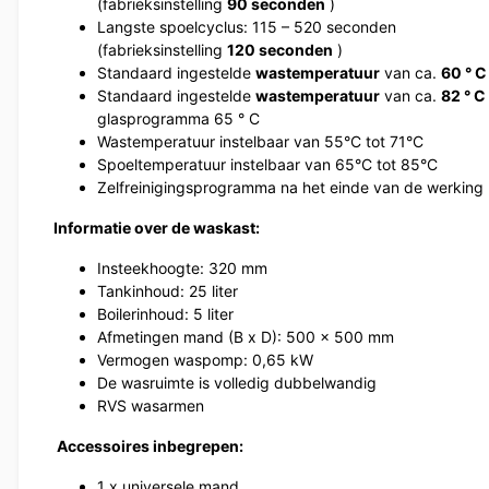
(fabrieksinstelling
90 seconden
)
Langste spoelcyclus: 115 – 520 seconden
(fabrieksinstelling
120 seconden
)
Standaard ingestelde
wastemperatuur
van ca.
60 ° C
Standaard ingestelde
wastemperatuur
van ca.
82 ° C
glasprogramma 65 ° C
Wastemperatuur instelbaar van 55°C tot 71°C
Spoeltemperatuur instelbaar van 65°C tot 85°C
Zelfreinigingsprogramma na het einde van de werking
Informatie over de waskast:
Insteekhoogte: 320 mm
Tankinhoud: 25 liter
Boilerinhoud: 5 liter
Afmetingen mand (B x D): 500 x 500 mm
Vermogen waspomp: 0,65 kW
De wasruimte is volledig dubbelwandig
RVS wasarmen
Accessoires inbegrepen:
1 x universele mand