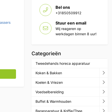
Bel ons
+31850509912
assers
Stuur een email
Wij reageren op
werkdagen binnen 8 uur!
Categorieën
Tweedehands horeca apparatuur
ine Voorlader Afvoerpomp 400V Horeca aantal
Koken & Bakken
Koelen & Vriezen
Voedselbereiding
Buffet & Warmhouden
Barapparatuur & Koffie/Thee