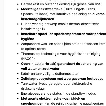
De waskast en buitenbekleding zijn geheel van RVS
Meertalige
tekstweergave (Duits, Engels, Frans,
Spaans, Italiaans) met intuïtieve bediening en
diverse
instelmogelijkheden
Dubbelwandig ontwerp maakt thermo-akoestische
isolatie mogelijk
Instelbare spoel- en spoeltemperaturen voor perfec
hygiëne
Aanpasbare was- en spoeltijden om de te wassen item
te optimaliseren
Thermostop-technologie voor hygiënische reiniging
(HACCP)
Open inlaat (airbreak) garandeert de scheiding van
vuil water en zoet water
Ketel- en tankveiligheidsthermostaten
Zelfdiagnosesysteem met weergave van foutcodes
Tankwaterniveau geregeld door elektronische
drukschakelaar
Energiebesparende status in de standby-modus
Met aparte elektronische
wasmiddel-
en
spoelpompen
kan de reinigingschemie nauwkeuriger