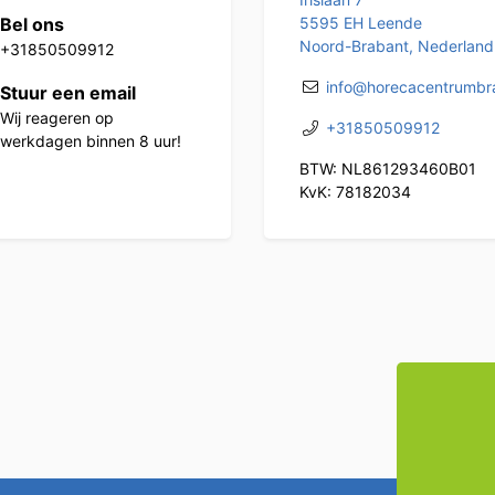
Bel ons
5595 EH Leende
Noord-Brabant, Nederland
+31850509912
info@horecacentrumbra
Stuur een email
Wij reageren op
+31850509912
werkdagen binnen 8 uur!
BTW: NL861293460B01
KvK: 78182034