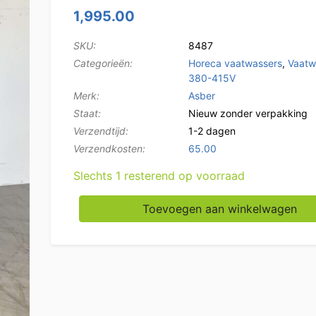
1,995.00
SKU:
8487
Categorieën:
Horeca vaatwassers
,
Vaatw
380-415V
Merk:
Asber
Staat:
Nieuw zonder verpakking
Verzendtijd:
1-2 dagen
Verzendkosten:
65.00
Slechts 1 resterend op voorraad
RVS Asber Digitale Vaatwasser Vaatwasmach
Toevoegen aan winkelwagen