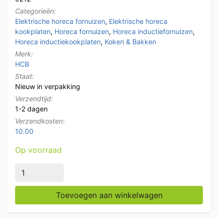
Categorieën:
Elektrische horeca fornuizen
,
Elektrische horeca
kookplaten
,
Horeca fornuizen
,
Horeca inductiefornuizen
,
Horeca inductiekookplaten
,
Koken & Bakken
Merk:
HCB
Staat:
Nieuw in verpakking
Verzendtijd:
1-2 dagen
Verzendkosten:
10.00
Op voorraad
Inductie fornuis kookplaat 2 kW 230V Horeca aantal
Toevoegen aan winkelwagen