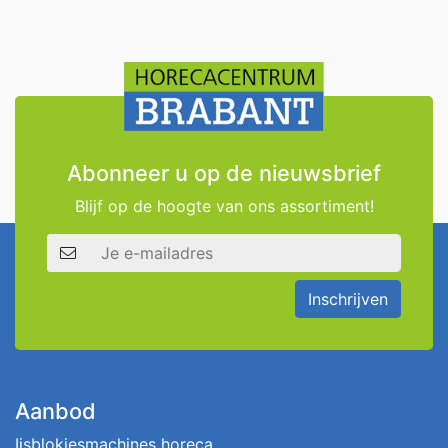
Abonneer u op de nieuwsbrief
Blijf op de hoogte van ons assortiment!
E-mailadres
Inschrijven
Aanbod
Ijsblokjesmachines horeca