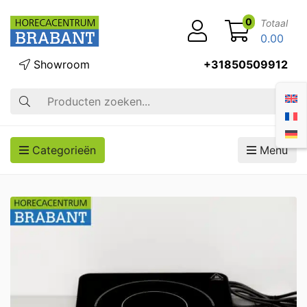
0
Totaal
0.00
Showroom
+31850509912
Zoek op
Categorieën
Menu