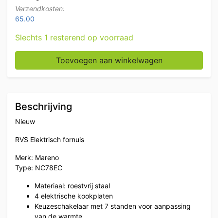
Verzendkosten:
65.00
Slechts 1 resterend op voorraad
RVS Mareno 4 pits elektrisch fornuis kookplaat 80 cm
Toevoegen aan winkelwagen
Beschrijving
Nieuw
RVS Elektrisch fornuis
Merk: Mareno
Type: NC78EC
Materiaal: roestvrij staal
4 elektrische kookplaten
Keuzeschakelaar met 7 standen voor aanpassing
van de warmte