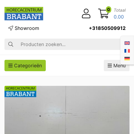
0
Totaal
0.00
Showroom
+31850509912
Zoek op
Categorieën
Menu