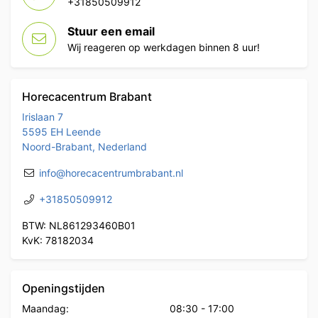
+31850509912
Stuur een email
Wij reageren op werkdagen binnen 8 uur!
Horecacentrum Brabant
Irislaan 7
5595 EH Leende
Noord-Brabant, Nederland
info@horecacentrumbrabant.nl
+31850509912
BTW: NL861293460B01
KvK: 78182034
Openingstijden
Maandag:
08:30
-
17:00