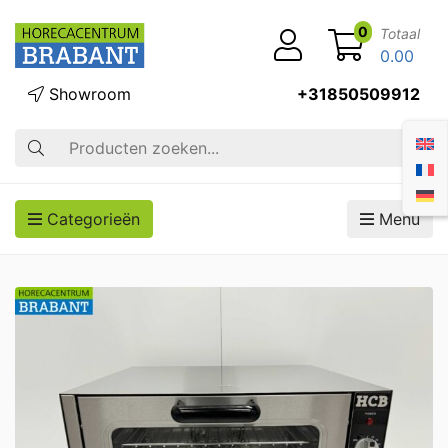
0
Totaal
0.00
Showroom
+31850509912
Zoek op
Categorieën
Menu