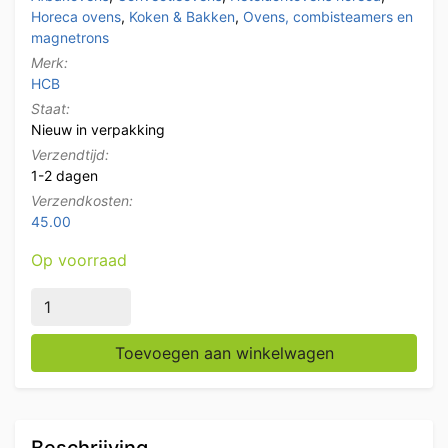
Horeca ovens
,
Koken & Bakken
,
Ovens, combisteamers en
magnetrons
Merk:
HCB
Staat:
Nieuw in verpakking
Verzendtijd:
1-2 dagen
Verzendkosten:
45.00
Op voorraad
RVS Heteluchtoven Convectie Oven Afbakoven 30 lite
Toevoegen aan winkelwagen