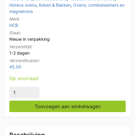
Horeca ovens
,
Koken & Bakken
,
Ovens, combisteamers en
magnetrons
Merk:
HCB
Staat:
Nieuw in verpakking
Verzendtijd:
1-2 dagen
Verzendkosten:
45.00
Op voorraad
HCB RVS Heteluchtoven Convectie Oven Afbakoven 47 
Toevoegen aan winkelwagen