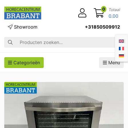
0
Totaal
0.00
Showroom
+31850509912
Zoek op
Categorieën
Menu