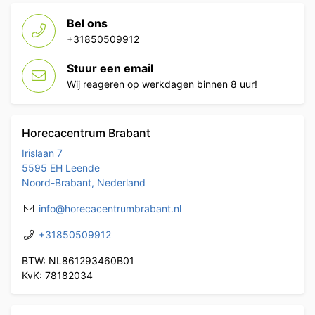
Bel ons
+31850509912
Stuur een email
Wij reageren op werkdagen binnen 8 uur!
Horecacentrum Brabant
Irislaan 7
5595 EH Leende
Noord-Brabant, Nederland
info@horecacentrumbrabant.nl
+31850509912
BTW: NL861293460B01
KvK: 78182034