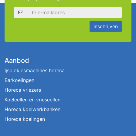
E-mailadres
Inschrijven
Aanbod
Ijsblokjesmachines horeca
Barkoelingen
Horeca vriezers
Koelcellen en vriescellen
Horeca koelwerkbanken
Horeca koelingen