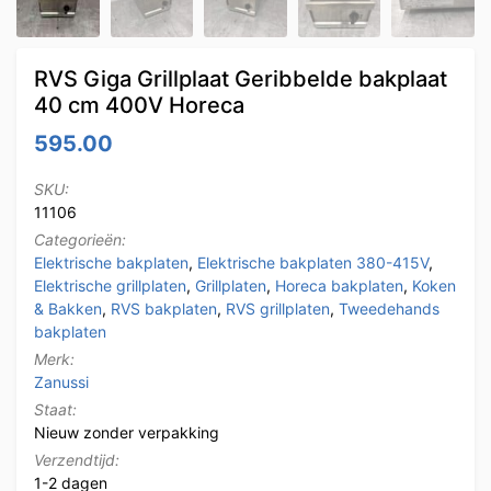
RVS Giga Grillplaat Geribbelde bakplaat
40 cm 400V Horeca
595.00
SKU:
11106
Categorieën:
Elektrische bakplaten
,
Elektrische bakplaten 380-415V
,
Elektrische grillplaten
,
Grillplaten
,
Horeca bakplaten
,
Koken
& Bakken
,
RVS bakplaten
,
RVS grillplaten
,
Tweedehands
bakplaten
Merk:
Zanussi
Staat:
Nieuw zonder verpakking
Verzendtijd:
1-2 dagen