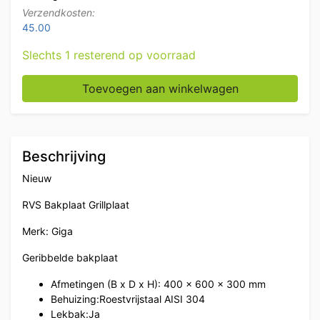
Verzendkosten:
45.00
Slechts 1 resterend op voorraad
RVS Giga Grillplaat Geribbelde bakplaat 40 cm 400V H
Toevoegen aan winkelwagen
Beschrijving
Nieuw
RVS Bakplaat Grillplaat
Merk: Giga
Geribbelde bakplaat
Afmetingen (B x D x H): 40
0 x 600 x 300 mm
Behuizing:
Roestvrijstaal AISI 304
Lekbak:
Ja