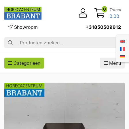
0
Totaal
0.00
Showroom
+31850509912
Zoek op
Categorieën
Menu