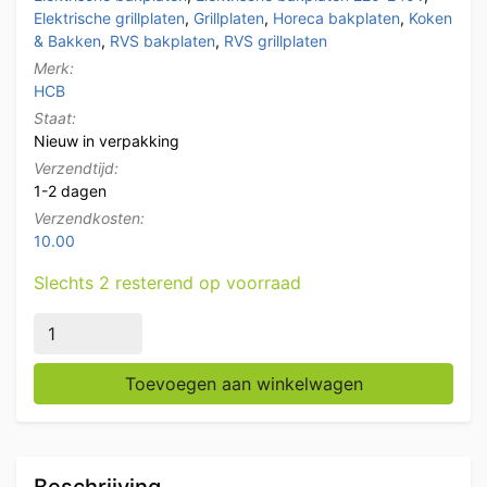
Elektrische grillplaten
,
Grillplaten
,
Horeca bakplaten
,
Koken
& Bakken
,
RVS bakplaten
,
RVS grillplaten
Merk:
HCB
Staat:
Nieuw in verpakking
Verzendtijd:
1-2 dagen
Verzendkosten:
10.00
Slechts 2 resterend op voorraad
RVS Grillplaat Bakplaat Geribbeld 55 cm 230V Horeca 
Toevoegen aan winkelwagen