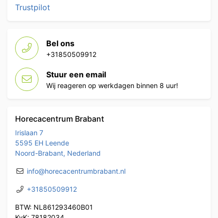
Trustpilot
Bel ons
+31850509912
Stuur een email
Wij reageren op werkdagen binnen 8 uur!
Horecacentrum Brabant
Irislaan 7
5595 EH Leende
Noord-Brabant, Nederland
info@horecacentrumbrabant.nl
+31850509912
BTW: NL861293460B01
KvK: 78182034