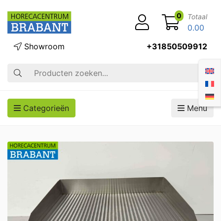
0
Totaal
0.00
Showroom
+31850509912
Zoek op
Categorieën
Menu