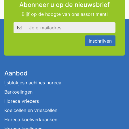
Abonneer u op de nieuwsbrief
Blijf op de hoogte van ons assortiment!
E-mailadres
Inschrijven
Aanbod
Ijsblokjesmachines horeca
Barkoelingen
Horeca vriezers
Koelcellen en vriescellen
Horeca koelwerkbanken
Horeca koelingen