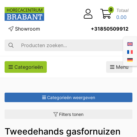
0
Totaal
0.00
Showroom
+31850509912
Zoek op
Categorieën
Menu
Categorieën weergeven
Filters tonen
Tweedehands gasfornuizen