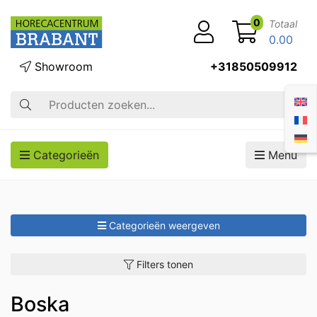
0
Totaal
0.00
Showroom
+31850509912
Zoek op
Categorieën
Menu
Categorieën weergeven
Filters tonen
Boska