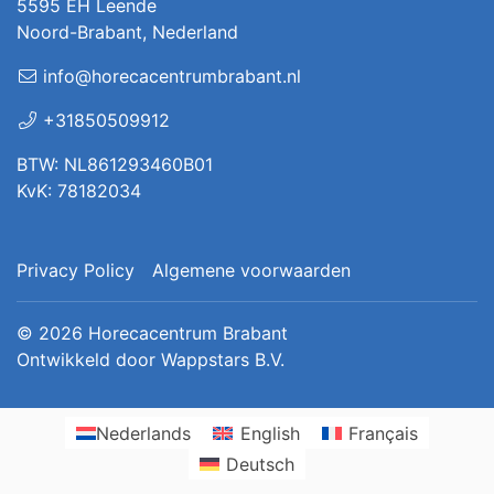
5595 EH Leende
Noord-Brabant, Nederland
info@horecacentrumbrabant.nl
+31850509912
BTW: NL861293460B01
KvK: 78182034
Privacy Policy
Algemene voorwaarden
© 2026
Horecacentrum Brabant
Ontwikkeld door
Wappstars B.V.
Nederlands
English
Français
Deutsch