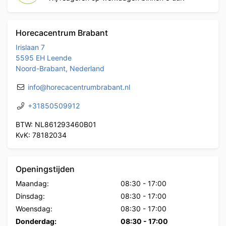
Horecacentrum Brabant
Irislaan 7
5595 EH Leende
Noord-Brabant, Nederland
info@horecacentrumbrabant.nl
+31850509912
BTW: NL861293460B01
KvK: 78182034
Openingstijden
Maandag:
08:30
-
17:00
Dinsdag:
08:30
-
17:00
Woensdag:
08:30
-
17:00
Donderdag:
08:30
-
17:00