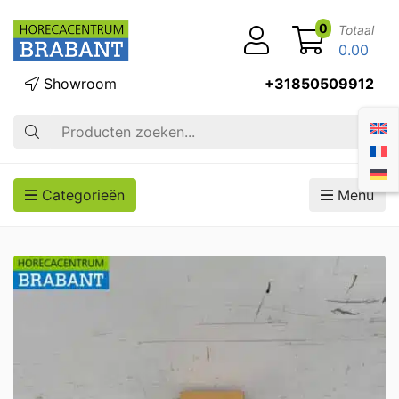
0
Totaal
0.00
Showroom
+31850509912
Zoek op
Categorieën
Menu